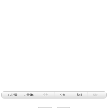
이전글
다음글
추천
수정
확대
답변
◁
▷