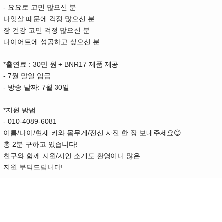
-
요요로 고민 많으신 분
나잇살 때문에 걱정 많으신 분
장 건강 고민 걱정 많으신 분
다이어트에 성공하고 싶으신 분
*
: 30
+ BNR17
출연료
만 원
제품 제공
- 7
월 말일 입금
-
: 7
30
방송 날짜
월
일
*
지원 방법
- 010-4089-6081
/
/
/
😊
이름
나이
현재 키와 몸무게
전신 사진 한 장 보내주세요
2
!
총
분 구하고 있습니다
/
친구와 함께 지원
지인 소개도 환영이니 많은
!
지원 부탁드립니다