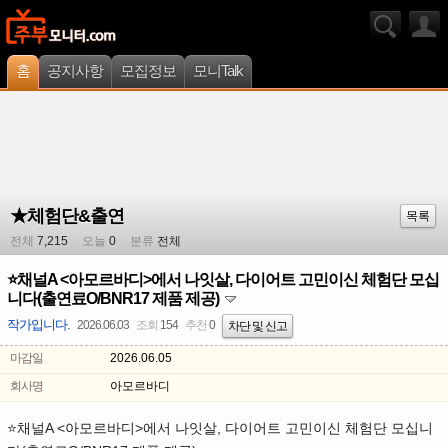
홈
공지사항
모집정보
모니Talk
★체험단&출연
목록
전체
7,215
오늘
0
분류
전체
⭐채널A <아모르바디>에서 나잇살, 다이어트 고민이신 체험단 모십
니다(출연료O/BNR17 제품 제공)
작가입니다.
2026.06.03
조회
154
추천
0
차단 및 신고
마감일
2026.06.05
회사명
아모르바디
A <
>
,
⭐
채널
아모르바디
에서 나잇살
다이어트 고민이신 체험단 모십니