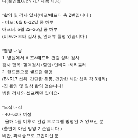
(
O/BNR17
)
다
출연료
제품 제공
*
(
/
2
.)
촬영 및 검사 일자
비포
애프터 총
번입니다
-
: 6
8~12
비포
월
일 중 하루
: 6
22~26
애프터
월
일 중 하루
(
/
.)
비포
애프터 검사 및 인터뷰 촬영 있습니다
*
촬영 내용
1.
&
병원에서 비포
애프터 건강 상태 검사
:
+
+
+
검사 항목
혈액검사
혈압
인바디
허리둘레
2.
핸드폰으로 셀프캠 촬영
(BNR17
,
,
3
)
섭취
간단한 운동
건강한 식단 섭취 각
개씩
-
!
집 촬영 및 일상 촬영 없습니다
-
병원 검사와 셀프캠만 있어요
*
모집 대상
- 40~60
대 여성
-
1
올해
월 이후로 건강 프로그램 방영된 거 없으신 분
(
.)
출연이 아닌 방영 기준입니다
,
비만
과체중으로 고민이신 분