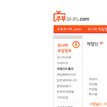
모니터요원
서포터즈
체험단&출연
좌담회&리서치
ㆍ
작성자
입주관리매니저
ㆍ
작성일
분양상담사
ㆍ
마감일
주부우대채용
ㆍ
회사명
기타모집
⭐채널A <