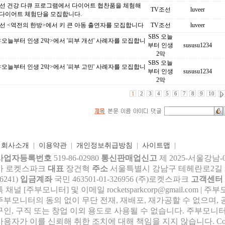
조선 건강 다큐 프로그램에서 다이어트 협찬품을 체험해
TV조선
luveer
 다이어트 체험단을 모집합니다.
선 <역전의 한방>에서 키 큰 아동 출연자를 모집합니다
TV조선
luveer
SBS 오늘
 <오늘부터 인생 2막>에서 '피부 개선' 사례자를 모집합니
부터 인생
sususu1234
2막
SBS 오늘
 <오늘부터 인생 2막>에서 '피부 고민' 사례자를 모집합니
부터 인생
sususu1234
2막
1
2
3
4
5
6
7
8
9
10
|
회사소개
|
이용약관
|
개인정보취급방침
|
사이트맵
|
사업자등록번호
519-86-02980
통신판매업신고
제 2025-서울강남-
사 로켓스파크
대표
장건혁
주소
서울특별시 강남구 테헤란로2길 27,
6241)
입금계좌
국민 463501-01-326956 (주)로켓스파크
고객센터
톡 채널 [주부모니터] 및 이메일 rocke
tsparkcorp@gmail.com
| 주
주부모니터의 동의 없이 무단 전재, 재배포, 재가공할 수 없으며, 
구인, 구직 또는 창업 이외 용도로 사용될 수 없습니다. 주부모니터
사용자가 이를 신뢰해 취한 조치에 대해 책임을 지지 않습니다.
Co