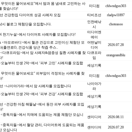
S 무엇이든 물어보세요”에서 땀과 몸 냄새로 고민하는 사
미디컴
chlwndgsn303
를 찾습니다!
조선 건강한집 다이어트 성공 사례자 모집
티비조선
rladpwl1897
인천배낚
낚시 블로그 체험단을 모집합니다.
choteasoo
시
미디어엔
BN 천기누설>에서 다이어트 사례자를 모집합니다!
에이
A <아모르바디>에서 혈관 건강으로 고민이신 체험단 모
어떤날미
2026.07.28
(출연료O, 건강식품 당근 착즙 주스..
디어
C <다큐프라임>에서 암 사례자&염증성 질환 사례자를 찾
다큐프라
orangeandblu
다!
임
 <오늘부터 인생 2막>에서 ‘피부 고민’ 사례자를 모집합
세상기록
S 무엇이든 물어보세요” 피부암이 걱정되는 사례자를 찾
미디컴
chlwndgsn303
다!
나이야가
조선 <나이야가라>에서 암 사례자를 모집합니다
라
 <오늘부터 인생 2막>에서 ‘피부 건강’ 사례자를 모집합
세상기록
선 <건강한 아침 해뜰날>에서 동안 피부 사례자를 모집
세상기록
다!
C <중독자들>에서 치매에 도움되는 제품 체험단 모십니
센미디어
2026.08.11
C <중독자들>에서 혈당 관리, 다이어트에 도움되는 제품
센미디어
2026.07.20
단 모십니다