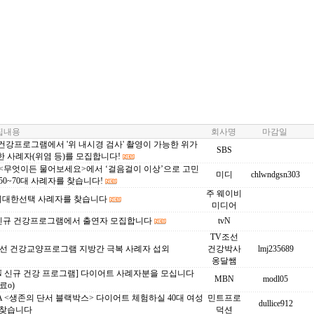
내용
회사명
마감일
 건강프로그램에서 '위 내시경 검사' 촬영이 가능한 위가
SBS
 사례자(위염 등)를 모집합니다!
 <무엇이든 물어보세요>에서 ‘걸음걸이 이상’으로 고민
미디
chlwndgsn303
50~70대 사례자를 찾습니다!
주 웨이비
c 위대한선택 사례자를 찾습니다
미디어
N 신규 건강프로그램에서 출연자 모집합니다
tvN
TV조선
조선 건강교양프로그램 지방간 극복 사례자 섭외
건강박사
lmj235689
옹달쌤
N 신규 건강 프로그램] 다이어트 사례자분을 모십니다
MBN
modl05
료o)
 <생존의 단서 블랙박스> 다이어트 체험하실 40대 여성
민트프로
dullice912
 찾습니다
덕션