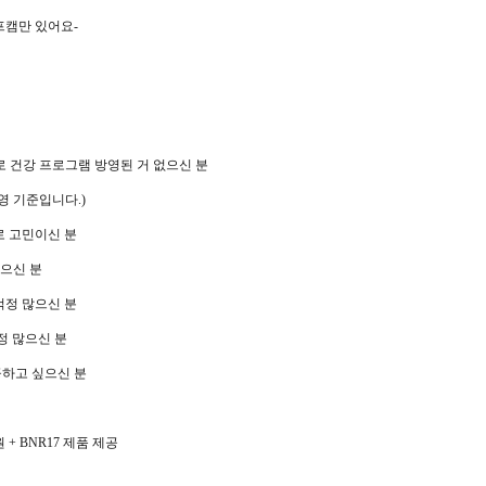
프캠만 있어요
-
로 건강 프로그램 방영된 거 없으신 분
방영 기준입니다
.)
 고민이신 분
으신 분
걱정 많으신 분
정 많으신 분
하고 싶으신 분
원
+ BNR17
제품 제공