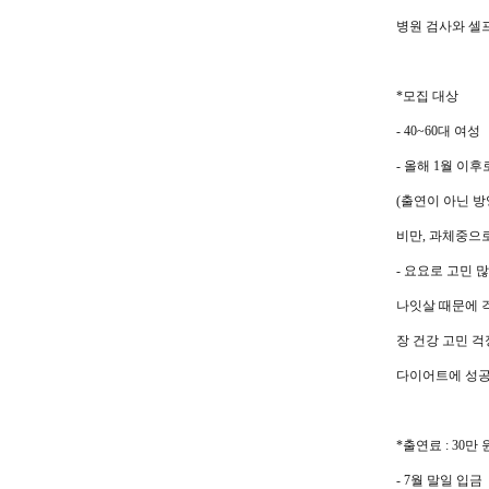
병원 검사와 셀
*
모집 대상
- 40~60
대 여성
-
올해
1
월 이후
(
출연이 아닌 
비만
,
과체중으로
-
요요로 고민 많
나잇살 때문에 
장 건강 고민 걱
다이어트에 성공
*
출연료
: 30
만 
- 7
월 말일 입금