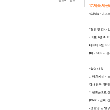
공모&이벤트
17 제품 제공)
⭐
채널
A <
아모
*
촬영 및 검사 
-
비포
: 6
월
8~12
애프터
: 6
월
22~
(
비포
/
애프터 검
*
촬영 내용
1.
병원에서 비
검사 항목
:
혈액
2.
핸드폰으로 
(BNR17
섭취
,
간
-
집 촬영 및 일