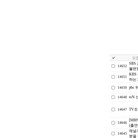
모집
SBS
14652
불편한
KBS
14651
하는 
jtb
14650
tv
14648
TV
14647
[MB
14646
(출연
채널A
14645
분을