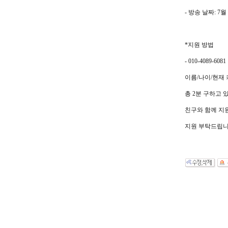
-
방송 날짜
: 7
월
*
지원 방법
- 010-4089-6081
이름
/
나이
/
현재 
총
2
분 구하고 
친구와 함께 지
지원 부탁드립