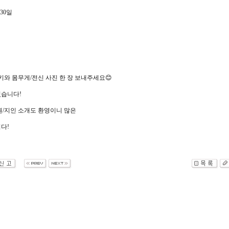
30
일
키와 몸무게
/
전신 사진 한 장 보내주세요
😊
있습니다
!
원
/
지인 소개도 환영이니 많은
니다
!