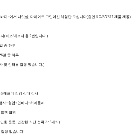
르바디
>
에서 나잇살
,
다이어트 고민이신 체험단 모십니다
(
출연료
O/BNR17
제품 제공
)
일자
(
비포
/
애프터 총
2
번입니다
.)
일 중 하루
26
일 중 하루
사 및 인터뷰 촬영 있습니다
.)
포
&
애프터 건강 상태 검사
검사
+
혈압
+
인바디
+
허리둘레
셀프캠 촬영
단한 운동
,
건강한 식단 섭취 각
3
개씩
)
상 촬영 없습니다
!