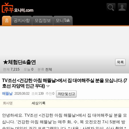
홈
공지사항
모집정보
모니Talk
★체험단&출연
목록
전체
7,215
오늘
0
분류
전체
TV조선 <건강한 아침 해뜰날>에서 집 대여해주실 분을 모십니다. (7
호선 자양역 인근 우대)
해뜰날
2026.06.02
조회
139
추천
0
차단 및 신고
회사명
세상기록
안녕하세요. TV조선 <건강한 아침 해뜰날>에서 집 대여해주실 분을 모
십니다. ‘건강한 아침 해뜰날’는 매주 화, 수, 목 오전오전 7시 5분에 방
송되는 데일리 건강 프로그램입니다. * 내용 : 사례자 일상, 식사 촬영 *