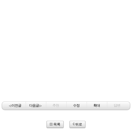
이전글
다음글
추천
수정
확대
답변
◁
▷
목록
뒤로