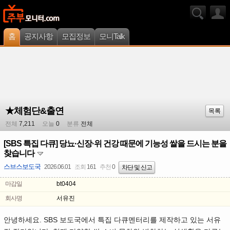
홈
공지사항
모집정보
모니Talk
★체험단&출연
목록
전체
7,211
오늘
0
분류
전체
[SBS 특집 다큐] 당뇨·신장·위 건강 때문에 기능성 쌀을 드시는 분을
찾습니다
스브스보도국
2026.06.01
조회
161
추천
0
차단 및 신고
마감일
bt0404
회사명
서유진
안녕하세요. SBS 보도국에서 특집 다큐멘터리를 제작하고 있는 서유