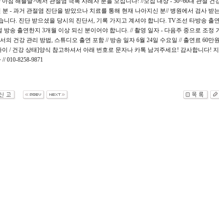
아침 해뜰날>에서 관절염 극복 사례자 분을 모십니다! ​// ​모집 대상 - 50~60대 관절 건
분 - 과거 관절염 진단을 받았으나 치료를 통해 현재 나아지신 분 ​// 병원에서 검사 받
습니다. 진단 받으셨을 당시의 진단서, 기록 가지고 계셔야 합니다. TV조선 타방송 출연
방송 출연한지 3개월 이상 되신 분이어야 합니다. ​ //​ 촬영 일자 - 다음주 중으로 조정 
서의 건강 관리 방법, 스튜디오 출연 포함 ​//​ 방송 일자 6월 24일 수요일 ​​// 출연료 60만
[이름 / 나이 / 건강 상태]​양식 참고하셔서 아래 번호로 문자나 카톡 남겨주세요! 감사합니다! 
010-8258-9871