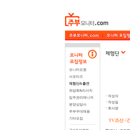
모니터요원
서포터즈
체험단&출연
좌담회&리서치
ㆍ
작성자
입주관리매니저
ㆍ
작성일
분양상담사
ㆍ
회사명
주부우대채용
기타모집
TV조선 <