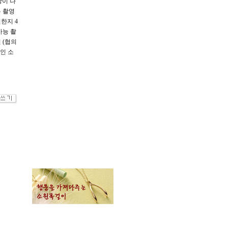
강이 나
는 촬영
한지 4
가능 촬
원 (협의
지인 소