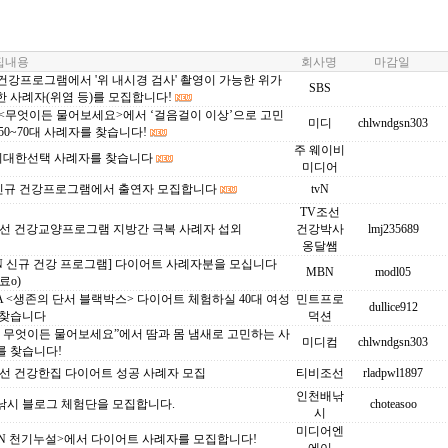
내용
회사명
마감일
 건강프로그램에서 '위 내시경 검사' 촬영이 가능한 위가
SBS
 사례자(위염 등)를 모집합니다!
 <무엇이든 물어보세요>에서 ‘걸음걸이 이상’으로 고민
미디
chlwndgsn303
50~70대 사례자를 찾습니다!
주 웨이비
c 위대한선택 사례자를 찾습니다
미디어
N 신규 건강프로그램에서 출연자 모집합니다
tvN
TV조선
조선 건강교양프로그램 지방간 극복 사례자 섭외
건강박사
lmj235689
옹달쌤
N 신규 건강 프로그램] 다이어트 사례자분을 모십니다
MBN
modl05
료o)
 <생존의 단서 블랙박스> 다이어트 체험하실 40대 여성
민트프로
dullice912
 찾습니다
덕션
S 무엇이든 물어보세요”에서 땀과 몸 냄새로 고민하는 사
미디컴
chlwndgsn303
를 찾습니다!
조선 건강한집 다이어트 성공 사례자 모집
티비조선
rladpwl1897
인천배낚
낚시 블로그 체험단을 모집합니다.
choteasoo
시
미디어엔
BN 천기누설>에서 다이어트 사례자를 모집합니다!