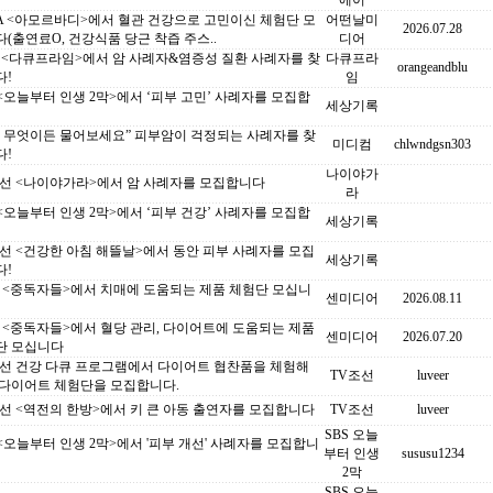
에이
A <아모르바디>에서 혈관 건강으로 고민이신 체험단 모
어떤날미
2026.07.28
(출연료O, 건강식품 당근 착즙 주스..
디어
C <다큐프라임>에서 암 사례자&염증성 질환 사례자를 찾
다큐프라
orangeandblu
다!
임
 <오늘부터 인생 2막>에서 ‘피부 고민’ 사례자를 모집합
세상기록
S 무엇이든 물어보세요” 피부암이 걱정되는 사례자를 찾
미디컴
chlwndgsn303
다!
나이야가
조선 <나이야가라>에서 암 사례자를 모집합니다
라
 <오늘부터 인생 2막>에서 ‘피부 건강’ 사례자를 모집합
세상기록
선 <건강한 아침 해뜰날>에서 동안 피부 사례자를 모집
세상기록
다!
C <중독자들>에서 치매에 도움되는 제품 체험단 모십니
센미디어
2026.08.11
C <중독자들>에서 혈당 관리, 다이어트에 도움되는 제품
센미디어
2026.07.20
단 모십니다
조선 건강 다큐 프로그램에서 다이어트 협찬품을 체험해
TV조선
luveer
 다이어트 체험단을 모집합니다.
선 <역전의 한방>에서 키 큰 아동 출연자를 모집합니다
TV조선
luveer
SBS 오늘
 <오늘부터 인생 2막>에서 '피부 개선' 사례자를 모집합니
부터 인생
sususu1234
2막
SBS 오늘