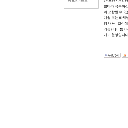
공모&이벤트
TV조선 <건강한 
빴다가 극복하신 
이 포함될 수 있
개월 또는 타채널 
영 내용 - 일상에
가능)​ // ​ 
개도 환영입니다 // 