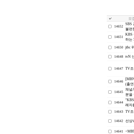
모집
SBS
14652
불편한
KBS
14651
하는 
jtb
14650
tv
14648
TV
14647
[MB
14646
(출연
채널A
14645
분을
“KB
14644
례자
TV
14643
선상
14642
<M
14641