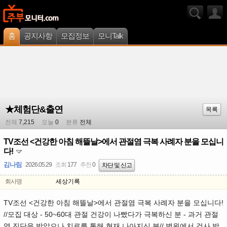
홈
공지사항
모집정보
모니Talk
★체험단&출연
목록
전체
7,215
오늘
0
분류
전체
TV조선 <건강한 아침 해뜰날>에서 관절염 극복 사례자 분을 모십니
다!
김나림
2026.05.29
조회
177
추천
0
차단 및 신고
회사명
세상기록
TV조선 <건강한 아침 해뜰날>에서 관절염 극복 사례자 분을 모십니다!
​// ​모집 대상 - 50~60대 관절 건강이 나빴다가 극복하신 분 - 과거 관절
염 진단을 받았으나 치료를 통해 현재 나아지신 분 ​// 병원에서 검사 받