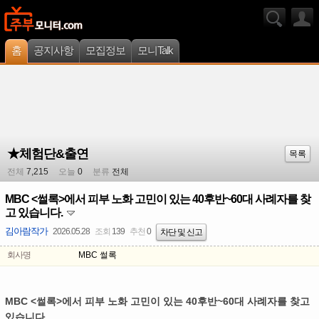
홈
공지사항
모집정보
모니Talk
★체험단&출연
목록
전체
7,215
오늘
0
분류
전체
MBC <썰록>에서 피부 노화 고민이 있는 40후반~60대 사례자를 찾
고 있습니다.
김아람작가
2026.05.28
조회
139
추천
0
차단 및 신고
회사명
MBC 썰록
MBC <썰록>에서 피부 노화 고민이 있는 40후반~60대 사례자를 찾고
있습니다.