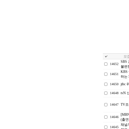
모집
SBS
14652
불편한
KBS
14651
하는 
jtb
14650
tv
14648
TV
14647
[MB
14646
(출연
채널A
14645