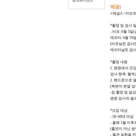
공모&이벤트
제공)
⭐채널A <아모
*촬영 및 검사 
- 비포: 6월 5일(
애프터: 6월 19일
(비포날은 검사만
애프터날은 검사
*촬영 내용
1. 병원에서 건
검사 항목: 혈
2. 핸드폰으로 
(복분자 분말 섭
-집 촬영 및 일
병원 검사와 셀
*모집 대상
- 50~60대 여성
- 올해 1월 이
(출연이 아닌 방
- 혈관 질환을 