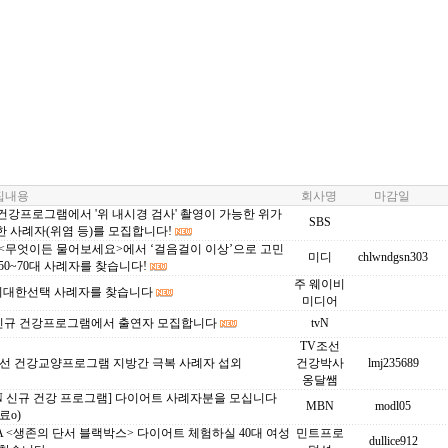
내용
회사명
마감일
 건강프로그램에서 '위 내시경 검사' 촬영이 가능한 위가
SBS
 사례자(위염 등)를 모집합니다!
 <무엇이든 물어보세요>에서 ‘걸음걸이 이상’으로 고민
미디
chlwndgsn303
50~70대 사례자를 찾습니다!
주 웨이비
c 위대한선택 사례자를 찾습니다
미디어
N 신규 건강프로그램에서 출연자 모집합니다
tvN
TV조선
조선 건강교양프로그램 지방간 극복 사례자 섭외
건강박사
lmj235689
옹달쌤
N 신규 건강 프로그램] 다이어트 사례자분을 모십니다
MBN
modl05
료o)
 <생존의 단서 블랙박스> 다이어트 체험하실 40대 여성
민트프로
dullice912