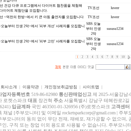
단 모십니다
조선 건강 다큐 프로그램에서 다이어트 협찬품을 체험해
TV조선
luveer
 다이어트 체험단을 모집합니다.
선 <역전의 한방>에서 키 큰 아동 출연자를 모집합니다
TV조선
luveer
SBS 오늘
 <오늘부터 인생 2막>에서 '피부 개선' 사례자를 모집합니
부터 인생
sususu1234
2막
SBS 오늘
 <오늘부터 인생 2막>에서 '피부 고민' 사례자를 모집합니
부터 인생
sususu1234
2막
1
2
3
4
5
6
7
8
9
10
|
회사소개
|
이용약관
|
개인정보취급방침
|
사이트맵
|
사업자등록번호
519-86-02980
통신판매업신고
제 2025-서울강남-
사 로켓스파크
대표
장건혁
주소
서울특별시 강남구 테헤란로2길 27,
6241)
입금계좌
국민 463501-01-326956 (주)로켓스파크
고객센터
톡 채널 [주부모니터] 및 이메일 rocke
tsparkcorp@gmail.com
| 주
주부모니터의 동의 없이 무단 전재, 재배포, 재가공할 수 없으며, 
구인, 구직 또는 창업 이외 용도로 사용될 수 없습니다. 주부모니터