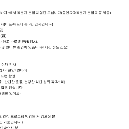
르바디>에서 복분자 분말 체험단 모십니다(출연료O/복분자 분말 제품 제공)
일자(비포/애프터 총 2번 검사입니다)
금)
(금)
 하고 바로 퇴근(촬영X),
 및 인터뷰 촬영이 있습니다/1시간 정도 소요)
강 상태 검사
액검사+혈압+인바디
셀프캠 촬영
취, 간단한 운동, 건강한 식단 섭취 각 3개씩)
상 촬영 없습니다!
프캠만 있어요-
후로 건강 프로그램 방영된 거 없으신 분
영 기준입니다.)
진단받으신 분