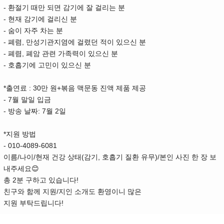
- 환절기 때만 되면 감기에 잘 걸리는 분
- 현재 감기에 걸리신 분
- 숨이 자주 차는 분
- 폐렴, 만성기관지염에 걸렸던 적이 있으신 분
- 폐렴, 폐암 관련 가족력이 있으신 분
- 호흡기에 고민이 있으신 분
*출연료 : 30만 원+볶음 맥문동 진액 제품 제공
- 7월 말일 입금
- 방송 날짜: 7월 2일
*지원 방법
- 010-4089-6081
이름/나이/현재 건강 상태(감기, 호흡기 질환 유무)/본인 사진 한 장 보
내주세요😊
총 2분 구하고 있습니다!
친구와 함께 지원/지인 소개도 환영이니 많은
지원 부탁드립니다!