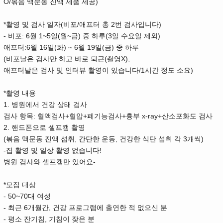
O/볶음 맥문동 진액 제품 제공)
*촬영 및 검사 일자(비포/애프터 총 2번 검사입니다)
- 비포: 6월 1~5일(월~금) 중 하루(3일 수요일 제외)
애프터:6월 16일(화) ~ 6월 19일(금) 중 하루
(비포날은 검사만 하고 바로 퇴근(촬영X),
애프터날은 검사 및 인터뷰 촬영이 있습니다/1시간 정도 소요)
*촬영 내용
1. 병원에서 건강 상태 검사
검사 항목: 혈액검사+혈압+폐기능검사+흉부 x-ray+산소포화도 검사
2. 핸드폰으로 셀프캠 촬영
(볶음 맥문동 진액 섭취, 간단한 운동, 건강한 식단 섭취 각 3개씩)
-집 촬영 및 일상 촬영 없습니다!
병원 검사와 셀프캠만 있어요-
*모집 대상
- 50~70대 여성
- 최근 6개월간, 건강 프로그램에 출연한 적 없으신 분
- 평소 잔기침, 기침이 잦은 분