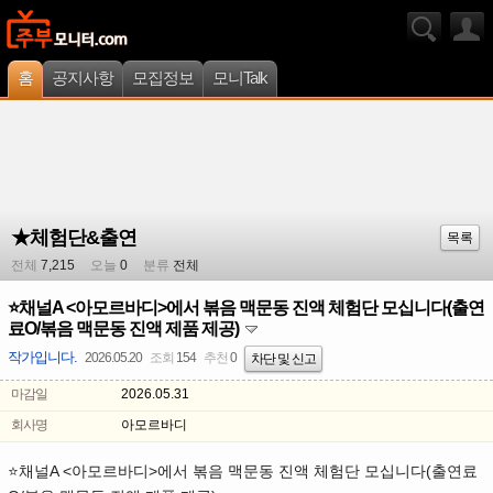
홈
공지사항
모집정보
모니Talk
★체험단&출연
목록
전체
7,215
오늘
0
분류
전체
⭐채널A <아모르바디>에서 볶음 맥문동 진액 체험단 모십니다(출연
료O/볶음 맥문동 진액 제품 제공)
작가입니다.
2026.05.20
조회
154
추천
0
차단 및 신고
마감일
2026.05.31
회사명
아모르바디
⭐채널A <아모르바디>에서 볶음 맥문동 진액 체험단 모십니다(출연료