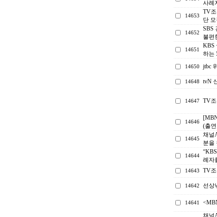
사례
TV조
14653
단 모
SBS
14652
불편한
KBS
14651
하는 
jtb
14650
tv
14648
TV
14647
[MB
14646
(출연
채널A
14645
분을
“KB
14644
례자
TV
14643
선상
14642
<M
14641
채널