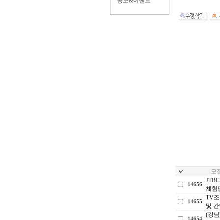
공모&이벤트
모집
JTB
14656
체험
TV조
14655
및 
(강남
14654