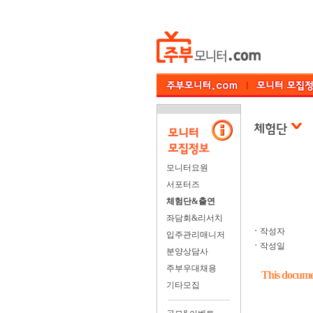
모니터요원
서포터즈
체험단&출연
좌담회&리서치
ㆍ
작성자
입주관리매니저
ㆍ
작성일
분양상담사
주부우대채용
This documen
기타모집