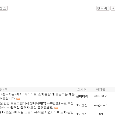
내용
회사명
마감일
C <중독자들>에서 ‘다이어트, 소화불량’에 도움되는 제품
센미디어
2026.08.21
단 모십니다
선 건강 프로그램에서 생체나이(약 7-10만원) 무료 측정
TV 조선
orangemon15
간단 방송 촬영할 출연자 모집-출연료별도
) TV조선 <메디컬 스토리-주어진 시간> 피부 노화/동안
TV 조선
8/9