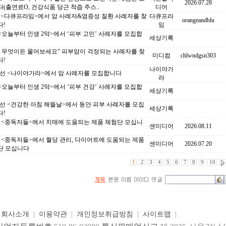
2026.07.28
(출연료O, 건강식품 당근 착즙 주스..
디어
C <다큐프라임>에서 암 사례자&염증성 질환 사례자를 찾
다큐프라
orangeandblu
다!
임
 <오늘부터 인생 2막>에서 ‘피부 고민’ 사례자를 모집합
세상기록
S 무엇이든 물어보세요” 피부암이 걱정되는 사례자를 찾
미디컴
chlwndgsn303
다!
나이야가
조선 <나이야가라>에서 암 사례자를 모집합니다
라
 <오늘부터 인생 2막>에서 ‘피부 건강’ 사례자를 모집합
세상기록
선 <건강한 아침 해뜰날>에서 동안 피부 사례자를 모집
세상기록
다!
C <중독자들>에서 치매에 도움되는 제품 체험단 모십니
센미디어
2026.08.11
C <중독자들>에서 혈당 관리, 다이어트에 도움되는 제품
센미디어
2026.07.20
단 모십니다
1
2
3
4
5
6
7
8
9
10
|
회사소개
|
이용약관
|
개인정보취급방침
|
사이트맵
|