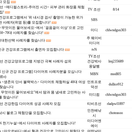
자 모집
선 <메디컬스토리-주어진 시간> 피부 관리 화장품 체험
TV 조선
8/14
집!
 건강프로그램에서 '위 내시경 검사' 촬영이 가능한 위가
SBS
 사례자(위염 등)를 모집합니다!
 <무엇이든 물어보세요>에서 ‘걸음걸이 이상’으로 고민
미디
chlwndgsn303
50~70대 사례자를 찾습니다!
주 웨이비
c 위대한선택 사례자를 찾습니다
미디어
N 신규 건강프로그램에서 출연자 모집합니다
tvN
TV조선
조선 건강교양프로그램 지방간 극복 사례자 섭외
건강박사
lmj235689
옹달쌤
N 신규 건강 프로그램] 다이어트 사례자분을 모십니다
MBN
modl05
료o)
 <생존의 단서 블랙박스> 다이어트 체험하실 40대 여성
민트프로
dullice912
 찾습니다
덕션
S 무엇이든 물어보세요”에서 땀과 몸 냄새로 고민하는 사
미디컴
chlwndgsn303
를 찾습니다!
조선 건강한집 다이어트 성공 사례자 모집
티비조선
rladpwl1897
인천배낚
낚시 블로그 체험단을 모집합니다.
choteasoo
시
미디어엔
BN 천기누설>에서 다이어트 사례자를 모집합니다!
에이
A <아모르바디>에서 혈관 건강으로 고민이신 체험단 모
어떤날미