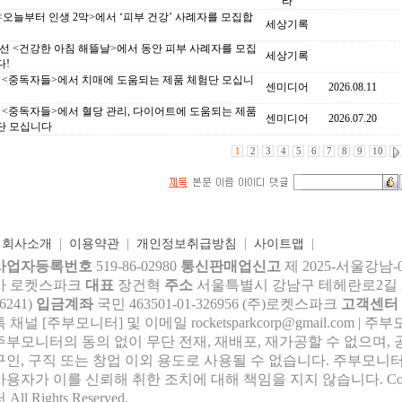
라
 <오늘부터 인생 2막>에서 ‘피부 건강’ 사례자를 모집합
세상기록
선 <건강한 아침 해뜰날>에서 동안 피부 사례자를 모집
세상기록
다!
C <중독자들>에서 치매에 도움되는 제품 체험단 모십니
센미디어
2026.08.11
C <중독자들>에서 혈당 관리, 다이어트에 도움되는 제품
센미디어
2026.07.20
단 모십니다
1
2
3
4
5
6
7
8
9
10
|
회사소개
|
이용약관
|
개인정보취급방침
|
사이트맵
|
사업자등록번호
519-86-02980
통신판매업신고
제 2025-서울강남-
사 로켓스파크
대표
장건혁
주소
서울특별시 강남구 테헤란로2길 27,
6241)
입금계좌
국민 463501-01-326956 (주)로켓스파크
고객센터
톡 채널 [주부모니터] 및 이메일 rocke
tsparkcorp@gmail.com
| 주
주부모니터의 동의 없이 무단 전재, 재배포, 재가공할 수 없으며, 
구인, 구직 또는 창업 이외 용도로 사용될 수 없습니다. 주부모니터
사용자가 이를 신뢰해 취한 조치에 대해 책임을 지지 않습니다.
Co
 All Rights Reserved.