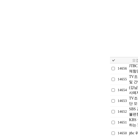
모집
JTB
14656
체험
TV조
14655
및 
(강남
14654
사례
TV조
14653
단 모
SBS
14652
불편한
KBS
14651
하는 
jtb
14650