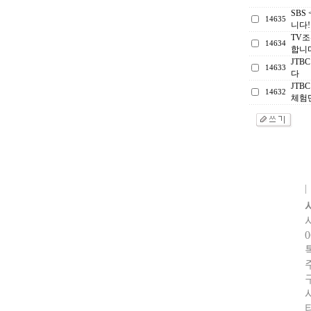
SBS
14635
니다!
TV조
14634
합니
JTB
14633
다
JTB
14632
체험
0
터