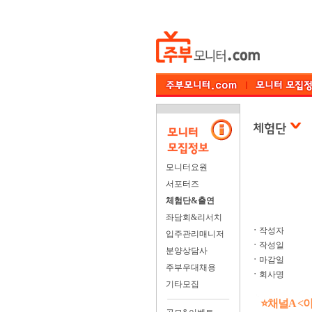
모니터요원
서포터즈
체험단&출연
좌담회&리서치
ㆍ
작성자
입주관리매니저
ㆍ
작성일
분양상담사
ㆍ
마감일
주부우대채용
ㆍ
회사명
기타모집
⭐채널A <