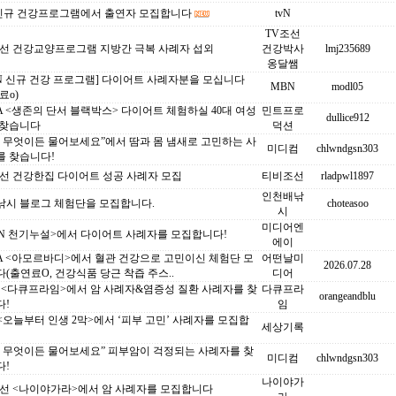
N 신규 건강프로그램에서 출연자 모집합니다
tvN
TV조선
조선 건강교양프로그램 지방간 극복 사례자 섭외
건강박사
lmj235689
옹달쌤
N 신규 건강 프로그램] 다이어트 사례자분을 모십니다
MBN
modl05
료o)
 <생존의 단서 블랙박스> 다이어트 체험하실 40대 여성
민트프로
dullice912
 찾습니다
덕션
S 무엇이든 물어보세요”에서 땀과 몸 냄새로 고민하는 사
미디컴
chlwndgsn303
를 찾습니다!
조선 건강한집 다이어트 성공 사례자 모집
티비조선
rladpwl1897
인천배낚
낚시 블로그 체험단을 모집합니다.
choteasoo
시
미디어엔
BN 천기누설>에서 다이어트 사례자를 모집합니다!
에이
A <아모르바디>에서 혈관 건강으로 고민이신 체험단 모
어떤날미
2026.07.28
(출연료O, 건강식품 당근 착즙 주스..
디어
C <다큐프라임>에서 암 사례자&염증성 질환 사례자를 찾
다큐프라
orangeandblu
다!
임
 <오늘부터 인생 2막>에서 ‘피부 고민’ 사례자를 모집합
세상기록
S 무엇이든 물어보세요” 피부암이 걱정되는 사례자를 찾
미디컴
chlwndgsn303
다!
나이야가
조선 <나이야가라>에서 암 사례자를 모집합니다