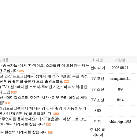
내용
회사명
마감일
C <중독자들>에서 ‘다이어트, 소화불량’에 도움되는 제품
센미디어
2026.08.21
단 모십니다
선 건강 프로그램에서 생체나이(약 7-10만원) 무료 측정
TV 조선
orangemon15
간단 방송 촬영할 출연자 모집-출연료별도
) TV조선 <메디컬 스토리-주어진 시간> 피부 노화/동안
TV 조선
8/9
자 모집
선 <메디컬스토리-주어진 시간> 피부 관리 화장품 체험
TV 조선
8/14
집!
 건강프로그램에서 '위 내시경 검사' 촬영이 가능한 위가
SBS
 사례자(위염 등)를 모집합니다!
 <무엇이든 물어보세요>에서 ‘걸음걸이 이상’으로 고민
미디
chlwndgsn303
50~70대 사례자를 찾습니다!
주 웨이비
c 위대한선택 사례자를 찾습니다
미디어