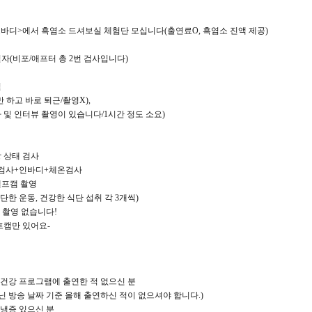
르바디>에서 흑염소 드셔보실 체험단 모십니다(출연료O, 흑염소 진액 제공)
일자(비포/애프터 총 2번 검사입니다)
일
 하고 바로 퇴근/촬영X),
 및 인터뷰 촬영이 있습니다/1시간 정도 소요)
강 상태 검사
액검사+인바디+체온검사
셀프캠 촬영
간단한 운동, 건강한 식단 섭취 각 3개씩)
상 촬영 없습니다!
프캠만 있어요-
간, 건강 프로그램에 출연한 적 없으신 분
닌 방송 날짜 기준 올해 출연하신 적이 없으셔야 합니다.)
족냉증 있으신 분