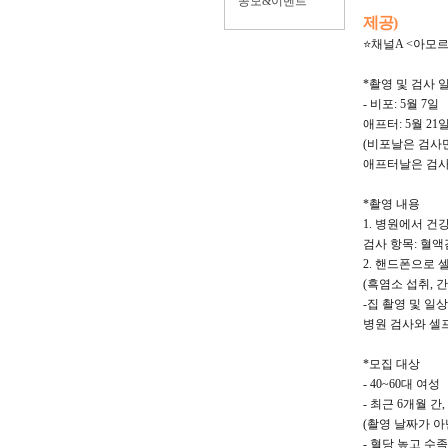
공모&이벤트
제공)
⭐채널A <아모
*촬영 및 검사 
- 비포: 5월 7일
애프터: 5월 21
(비포날은 검사만
애프터날은 검사
*촬영 내용
1. 병원에서 건
검사 항목: 혈
2. 핸드폰으로 
(흑염소 섭취, 
-집 촬영 및 일
병원 검사와 셀
*모집 대상
- 40~60대 여성
- 최근 6개월 
(촬영 날짜가 아
- 혈당 높고 수