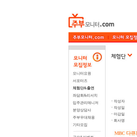
모니터요원
서포터즈
체험단&출연
좌담회&리서치
ㆍ
작성자
입주관리매니저
ㆍ
작성일
분양상담사
ㆍ
마감일
주부우대채용
ㆍ
회사명
기타모집
MBC 다큐