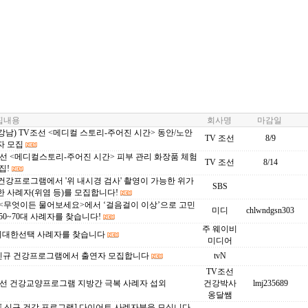
내용
회사명
마감일
1-강남) TV조선 <메디컬 스토리-주어진 시간> 동안/노안
TV 조선
8/9
자 모집
선 <메디컬스토리-주어진 시간> 피부 관리 화장품 체험
TV 조선
8/14
집!
 건강프로그램에서 '위 내시경 검사' 촬영이 가능한 위가
SBS
 사례자(위염 등)를 모집합니다!
 <무엇이든 물어보세요>에서 ‘걸음걸이 이상’으로 고민
미디
chlwndgsn303
50~70대 사례자를 찾습니다!
주 웨이비
c 위대한선택 사례자를 찾습니다
미디어
N 신규 건강프로그램에서 출연자 모집합니다
tvN
TV조선
조선 건강교양프로그램 지방간 극복 사례자 섭외
건강박사
lmj235689
옹달쌤
N 신규 건강 프로그램] 다이어트 사례자분을 모십니다