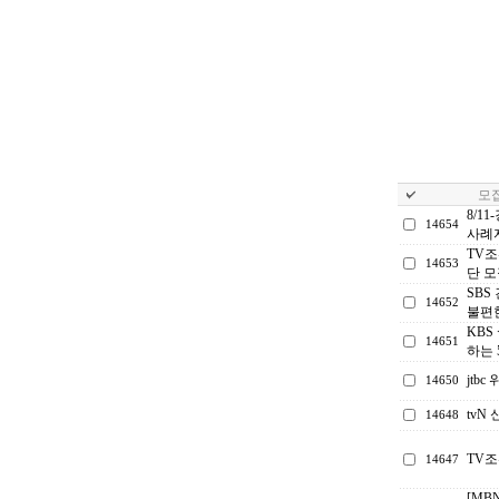
모집
8/1
14654
사례
TV조
14653
단 모
SBS
14652
불편한
KBS
14651
하는 
jtb
14650
tv
14648
TV
14647
[MB