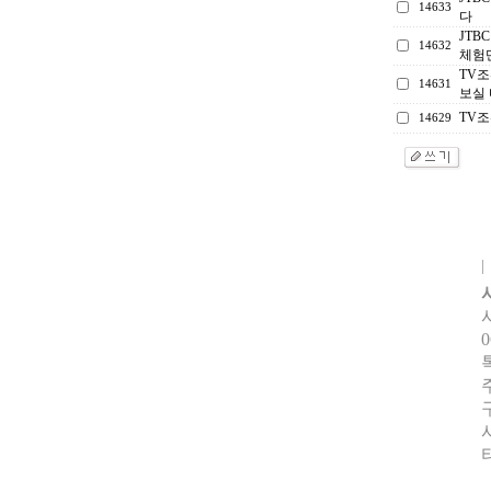
14633
다
JTB
14632
체험
TV
14631
보실
TV조
14629
0
터