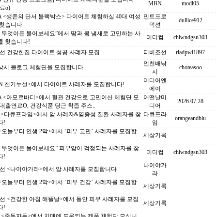
MBN
modl05
료o)
 <생존의 단서 블랙박스> 다이어트 체험하실 40대 여성
민트프로
dullice912
 찾습니다
덕션
S 무엇이든 물어보세요”에서 땀과 몸 냄새로 고민하는 사
미디컴
chlwndgsn303
를 찾습니다!
조선 건강한집 다이어트 성공 사례자 모집
티비조선
rladpwl1897
인천배낚
낚시 블로그 체험단을 모집합니다.
choteasoo
시
미디어엔
BN 천기누설>에서 다이어트 사례자를 모집합니다!
에이
A <아모르바디>에서 혈관 건강으로 고민이신 체험단 모
어떤날미
2026.07.28
(출연료O, 건강식품 당근 착즙 주스..
디어
C <다큐프라임>에서 암 사례자&염증성 질환 사례자를 찾
다큐프라
orangeandblu
다!
임
 <오늘부터 인생 2막>에서 ‘피부 고민’ 사례자를 모집합
세상기록
S 무엇이든 물어보세요” 피부암이 걱정되는 사례자를 찾
미디컴
chlwndgsn303
다!
나이야가
조선 <나이야가라>에서 암 사례자를 모집합니다
라
 <오늘부터 인생 2막>에서 ‘피부 건강’ 사례자를 모집합
세상기록
선 <건강한 아침 해뜰날>에서 동안 피부 사례자를 모집
세상기록
다!
C <중독자들>에서 치매에 도움되는 제품 체험단 모십니