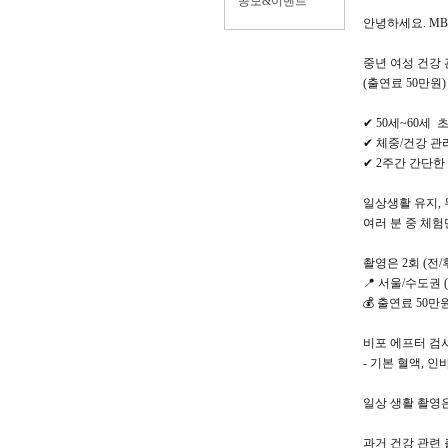
공모&이벤트
안녕하세요. M
중년 여성 건강 
(출연료 50만원
✔ 50세~60세 
✔ 체중/건강 관
✔ 2주간 간단한
일상생활 유지,
여러 분 중 체험
촬영은 2회 (전/
📍 서울/수도권
💰 출연료 50만
비포 에프터 검사
- 기본 혈액, 인
일상 생활 촬영은
과거 건강 관련 