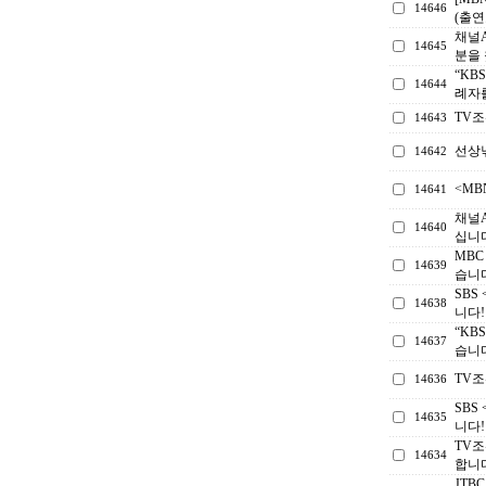
14646
(출연
채널A
14645
분을
“KB
14644
례자
TV
14643
선상
14642
<M
14641
채널
14640
십니다
MB
14639
습니
SBS
14638
니다!
“KB
14637
습니
TV
14636
SBS
14635
니다!
TV조
14634
합니
JTB