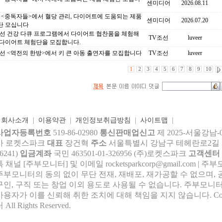
센미디어
2026.08.11
C <중독자들>에서 혈당 관리, 다이어트에 도움되는 제품
센미디어
2026.07.20
단 모십니다
조선 건강 다큐 프로그램에서 다이어트 협찬품을 체험해
TV조선
luveer
 다이어트 체험단을 모집합니다.
선 <역전의 한방>에서 키 큰 아동 출연자를 모집합니다
TV조선
luveer
1
2
3
4
5
6
7
8
9
10
|
회사소개
|
이용약관
|
개인정보취급방침
|
사이트맵
|
사업자등록번호
519-86-02980
통신판매업신고
제 2025-서울강남-
사 로켓스파크
대표
장건혁
주소
서울특별시 강남구 테헤란로2길 27,
6241)
입금계좌
국민 463501-01-326956 (주)로켓스파크
고객센터
톡 채널 [주부모니터] 및 이메일 rocke
tsparkcorp@gmail.com
| 주
주부모니터의 동의 없이 무단 전재, 재배포, 재가공할 수 없으며, 
구인, 구직 또는 창업 이외 용도로 사용될 수 없습니다. 주부모니터
사용자가 이를 신뢰해 취한 조치에 대해 책임을 지지 않습니다.
Co
 All Rights Reserved.