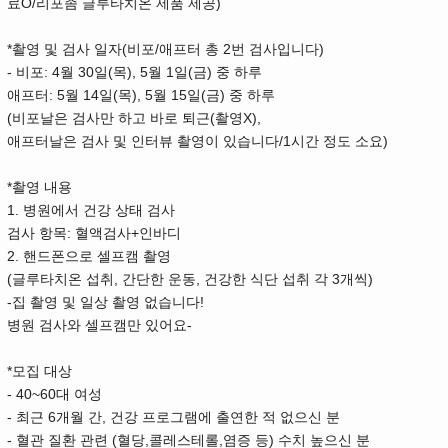
O/
)
료
리포좀 글루타치온 제품 제공
*
(
/
2
)
촬영 및 검사 일자
비포
애프터 총
번 검사입니다
-
: 4
30
(
), 5
1
(
)
비포
월
일
목
월
일
금
중 하루
: 5
14
(
), 5
15
(
)
애프터
월
일
목
월
일
금
중 하루
(
(
X),
비포날은 검사만 하고 바로 퇴근
촬영
/1
)
애프터날은 검사 및 인터뷰 촬영이 있습니다
시간 정도 소요
*
촬영 내용
1.
병원에서 건강 상태 검사
:
+
검사 항목
혈액검사
인바디
2.
핸드폰으로 셀프캠 촬영
(
,
,
3
)
글루타치온 섭취
간단한 운동
건강한 식단 섭취 각
개씩
-
!
집 촬영 및 일상 촬영 없습니다
-
병원 검사와 셀프캠만 있어요
*
모집 대상
- 40~60
대 여성
-
6
,
최근
개월 간
건강 프로그램에 출연한 적 없으신 분
-
(
,
,
)
혈관 질환 관련
혈당
콜레스테롤
염증 등
수치 높으신 분