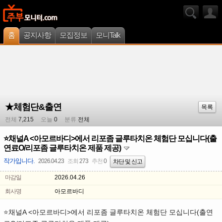
홈
공지사항
모집정보
모니Talk
★체험단&출연
목록
전체
7,215
오늘
0
분류
전체
⭐채널A <아모르바디>에서 리포좀 글루타치온 체험단 모십니다(출
연료O/리포좀 글루타치온 제품 제공)
작가입니다.
2026.04.23
조회
273
추천
0
차단 및 신고
마감일
2026.04.26
회사명
아모르바디
A <
>
(
⭐
채널
아모르바디
에서 리포좀 글루타치온 체험단 모십니다
출연