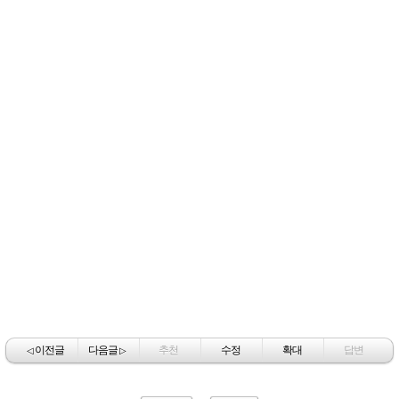
이전글
다음글
추천
수정
확대
답변
◁
▷