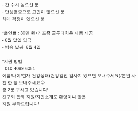
-
간 수치 높으신 분
-
만성염증으로 고민이 많으신 분
치매 걱정이 있으신 분
*
: 30
+
출연료
만 원
리포좀 글루타치온 제품 제공
- 6
월 말일 입금
-
: 6
4
방송 날짜
월
일
*
지원 방법
- 010-4089-6081
/
/
(
)/
이름
나이
현재 건강상태
건강검진 검사지 있으면 보내주세요
본인 사
😊
진 한 장 보내주세요
2
!
총
분 구하고 있습니다
/
친구와 함께 지원
지인소개도 환영이니 많은
!
지원 부탁드립니다