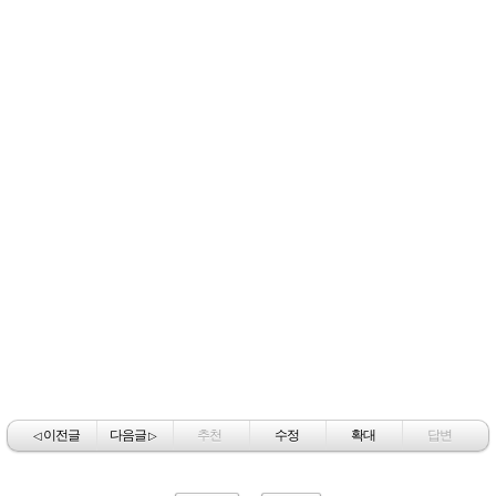
이전글
다음글
추천
수정
확대
답변
◁
▷