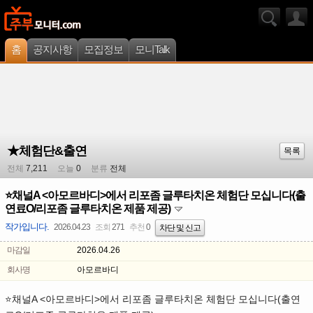
홈
공지사항
모집정보
모니Talk
★체험단&출연
목록
전체
7,211
오늘
0
분류
전체
⭐채널A <아모르바디>에서 리포좀 글루타치온 체험단 모십니다(출
연료O/리포좀 글루타치온 제품 제공)
작가입니다.
2026.04.23
조회
271
추천
0
차단 및 신고
마감일
2026.04.26
회사명
아모르바디
A <
>
(
⭐
채널
아모르바디
에서 리포좀 글루타치온 체험단 모십니다
출연