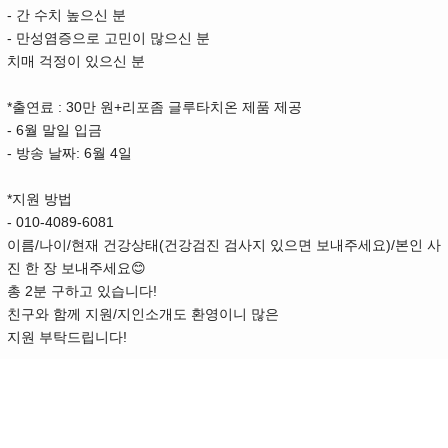
-
간 수치 높으신 분
-
만성염증으로 고민이 많으신 분
치매 걱정이 있으신 분
*
: 30
+
출연료
만 원
리포좀 글루타치온 제품 제공
- 6
월 말일 입금
-
: 6
4
방송 날짜
월
일
*
지원 방법
- 010-4089-6081
/
/
(
)/
이름
나이
현재 건강상태
건강검진 검사지 있으면 보내주세요
본인 사
😊
진 한 장 보내주세요
2
!
총
분 구하고 있습니다
/
친구와 함께 지원
지인소개도 환영이니 많은
!
지원 부탁드립니다