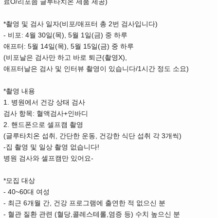
O/
)
료
리포좀 글루타치온 제품 제공
*
(
/
2
)
촬영 및 검사 일자
비포
애프터 총
번 검사입니다
-
: 4
30
(
), 5
1
(
)
비포
월
일
목
월
일
금
중 하루
: 5
14
(
), 5
15
(
)
애프터
월
일
목
월
일
금
중 하루
(
(
X),
비포날은 검사만 하고 바로 퇴근
촬영
/1
)
애프터날은 검사 및 인터뷰 촬영이 있습니다
시간 정도 소요
*
촬영 내용
1.
병원에서 건강 상태 검사
:
+
검사 항목
혈액검사
인바디
2.
핸드폰으로 셀프캠 촬영
(
,
,
3
)
글루타치온 섭취
간단한 운동
건강한 식단 섭취 각
개씩
-
!
집 촬영 및 일상 촬영 없습니다
-
병원 검사와 셀프캠만 있어요
*
모집 대상
- 40~60
대 여성
-
6
,
최근
개월 간
건강 프로그램에 출연한 적 없으신 분
-
(
,
,
)
혈관 질환 관련
혈당
콜레스테롤
염증 등
수치 높으신 분