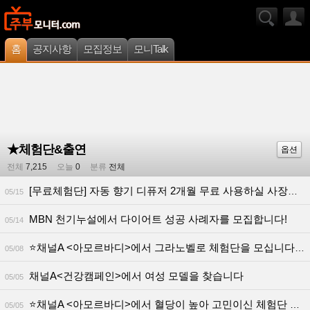
홈
공지사항
모집정보
모니Talk
★체험단&출연
옵션
전체
7,215
오늘
0
분류
전체
[무료체험단] 자동 향기 디퓨저 2개월 무료 사용하실 사장님 모집합니다.
05/15
MBN 천기누설에서 다이어트 성공 사례자를 모집합니다!
05/14
⭐채널A <아모르바디>에서 그라노벨로 체험단을 모십니다!(출연료O) ⭐
05/08
채널A<건강캠페인>에서 여성 모델을 찾습니다
05/05
⭐채널A <아모르바디>에서 혈당이 높아 고민이신 체험단 모십니다(출연료O)
05/05