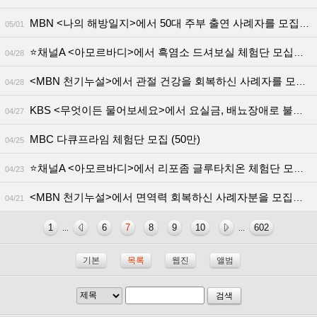
MBN <나의 해방일지>에서 50대 주부 출연 사례자를 모집합니다
05/01
⭐채널A <아모르바디>에서 흑염소 드셔보실 체험단 모십니다(출연료O, 흑염소 진액 제공)
04/28
<MBN 천기누설>에서 관절 건강을 회복하신 사례자를 모집합니다!
04/28
KBS <무엇이든 물어보세요>에서 요실금, 배뇨장애로 불편을 겪고 계신 사례자 분을 구합니다!
04/27
MBC 다큐프라임 체험단 모집 (50만)
04/25
⭐채널A <아모르바디>에서 리포좀 글루타치온 체험단 모십니다(출연료O/리포좀 글루타치온 제품 제공)
04/23
<MBN 천기누설>에서 면역력 회복하신 사례자분을 모집합니다!
04/21
1
6
7
8
9
10
602
...
...
기본
목록
웹진
앨범
검색