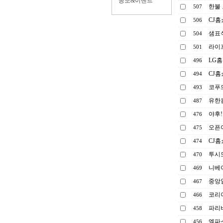
공모&이벤트
한불
507
CJ홈
506
샘표식
504
라이
501
LG홈
496
CJ홈
494
코푸드
493
유한
487
야후!
476
오픈
475
CJ홈
474
투시
470
니베
469
중앙
467
코리
466
파리
458
엠파스
456