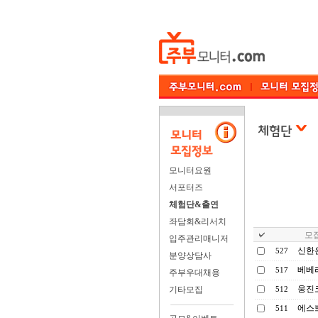
모니터요원
서포터즈
체험단&출연
좌담회&리서치
모집
입주관리매니저
신한
527
분양상담사
베베
517
주부우대채용
웅진코
기타모집
512
에스
511