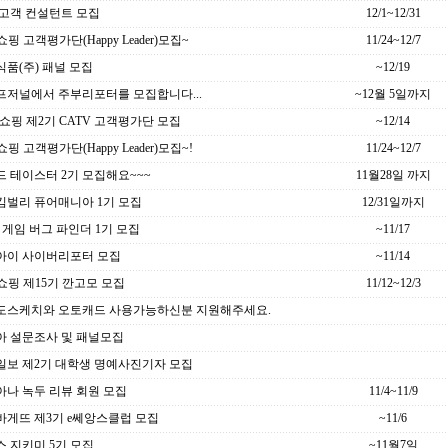
 고객 컨설턴트 모집
12/1~12/31
쇼핑 고객평가단(Happy Leader)모집~
11/24~12/7
품(주) 패널 모집
~12/19
프저널에서 주부리포터를 모집합니다...
~12월 5일까지
쇼핑 제2기 CATV 고객평가단 모집
~12/14
쇼핑 고객평가단(Happy Leader)모집~!
11/24~12/7
 테이스터 2기 모집해요~~~
11월28일 까지
킴벌리 퓨어매니아 1기 모집
12/31일까지
 게임 버그 파인더 1기 모집
~11/17
아이 사이버리포터 모집
~11/14
쇼핑 제15기 깐고모 모집
11/12~12/3
도스케치와 오토캐드 사용가능하신분 지원해주세요.
아 설문조사 및 패널모집
일보 제2기 대학생 명예사진기자 모집
아나 녹두 리뷰 회원 모집
11/4~11/9
바게뜨 제3기 e쎄앙스클럽 모집
~11/6
 지키미 5기 모집
~11월7일