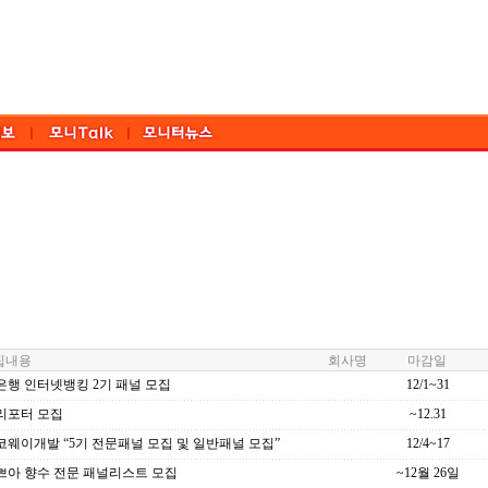
내용
회사명
마감일
은행 인터넷뱅킹 2기 패널 모집
12/1~31
리포터 모집
~12.31
웨이개발 “5기 전문패널 모집 및 일반패널 모집”
12/4~17
쁘아 향수 전문 패널리스트 모집
~12월 26일