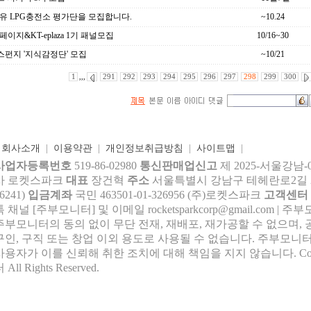
유 LPG충전소 평가단을 모집합니다.
~10.24
페이지&KT-eplaza 1기 패널모집
10/16~30
스펀지 '지식감정단' 모집
~10/21
1
,,,
291
292
293
294
295
296
297
298
299
300
|
회사소개
|
이용약관
|
개인정보취급방침
|
사이트맵
|
사업자등록번호
519-86-02980
통신판매업신고
제 2025-서울강남-
사 로켓스파크
대표
장건혁
주소
서울특별시 강남구 테헤란로2길 27,
6241)
입금계좌
국민 463501-01-326956 (주)로켓스파크
고객센터
톡 채널 [주부모니터] 및 이메일 rocke
tsparkcorp@gmail.com
| 주
주부모니터의 동의 없이 무단 전재, 재배포, 재가공할 수 없으며, 
구인, 구직 또는 창업 이외 용도로 사용될 수 없습니다. 주부모니터
사용자가 이를 신뢰해 취한 조치에 대해 책임을 지지 않습니다.
Co
 All Rights Reserved.