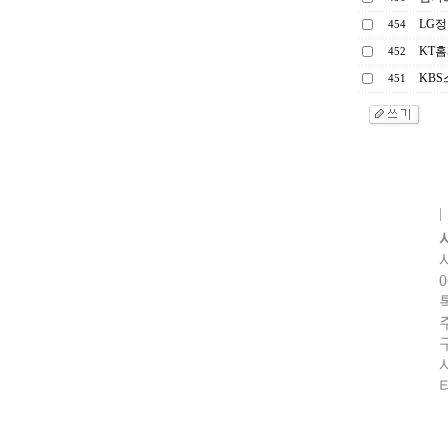
LG정
454
KT홈
452
KBS
451
0
터