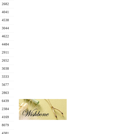
2682
4041
4538
3044
4622
4484
2911
2652
3038
3333
5677
2863
6439
2384
4169
8079
4381