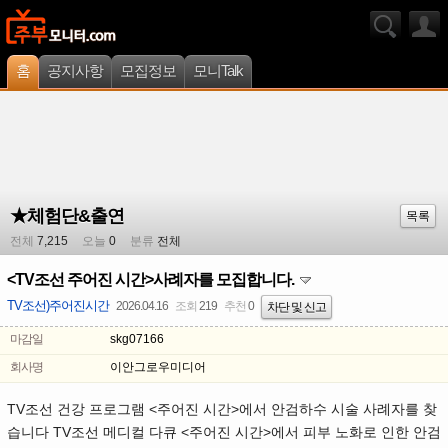
홈
공지사항
모집정보
모니Talk
★체험단&출연
목록
전체
7,215
오늘
0
분류
전체
<TV조선 주어진 시간>사례자를 모집합니다.
TV조선)주어진시간
2026.04.16
조회
219
추천
0
차단 및 신고
마감일
skg07166
회사명
이안그로우미디어
TV조선 건강 프로그램 <주어진 시간>에서 안검하수 시술 사례자를 찾
습니다 TV조선 메디컬 다큐 <주어진 시간>에서 피부 노화로 인한 안검