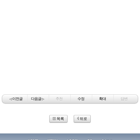
이전글
다음글
추천
수정
확대
답변
◁
▷
목록
뒤로