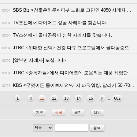
SBS Biz <참좋은하루> 피부 노화로 고민인 4050 사례자 모십니다 (3월 12일)
03/04
TV조선에서 다이어트 성공 사례자를 찾습니다.
03/04
TV조선에서 골다공증이 심한 사례자를 찾습니다.
03/04
JTBC <위대한 선택> 건강 다큐 프로그램에서 골다공증으로 인해 골절 경험이 있는 사례자 분을 찾습니다
03/04
[알부민 사례자] 모십니다~!
03/02
JTBC <중독자들>에서 다이어트에 도움되는 제품 체험단 모십니다
03/01
KBS <무엇이든 물어보세요>에서 파워워킹, 달리기 50~70대 사례자분 모집합니다!
02/27
1
11
12
13
14
15
602
...
...
기본
목록
웹진
앨범
검색