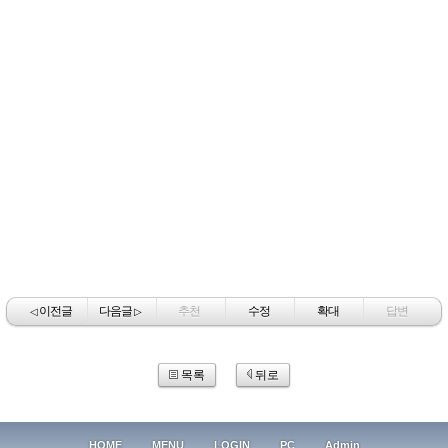
이전글
다음글
추천
수정
확대
답변
◁
▷
목록
뒤로
HOME
MENU
LOGIN
PC
Admin