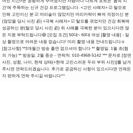
어진 시간>은 공평하게 주어졌지만 사람마다 다르게 흐르는 ‘몸속 시
간’에 주목하는 신규 건강 프로그램입니다. <고민 사례자> ☑ 탈모로
인해 고민이신 분 ☑ 머리숱이 많았지만 머리카락이 빠져 걱정이신 분
(많았을 당시 사진 必) <극복 사례자> ☑ 탈모를 겪었지만 건강 회복에
성공하신 분(탈모 당시 사진 必) 위 사례를 극복한 분이 있으시다면 많
은 지원 부탁드립니다😄 [모집 조건] 50대~ 60대 여성 [촬영 내용] - 일
상 촬영으로 어려운 내용 없습니다! 미리 촬영 내용 안내드립니다☺
[참고사항] **3개월간 방송 출연 없으셔야 합니다 ** 촬영일: 1월 초(협
의 가능) ** 방송일: 2월 중순 - 연락처: 010-4968-5142 *** 문자로 [정면
사진, 성함, 나이, 현재 상태(+현재 고민스러운 두피 부위 사진)]를 남겨
주시면 연락드리겠습니다. 추가로 궁금하신 사항이 있으시다면 언제든
지 편하게 연락 주시길 바랍니다^^