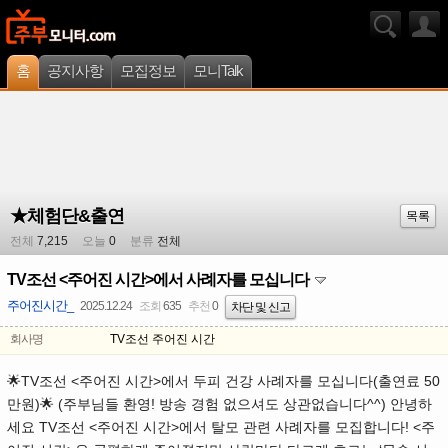
홈
공지사항
모집정보
모니Talk
★체험단&출연
목록
전체
7,215
오늘
0
분류
전체
TV조선 <주어진 시간>에서 사례자를 모십니다
주어진시간_
2025.12.24
조회
635
추천
0
차단 및 신고
회사명
TV조선 주어진 시간
🌟TV조선 <주어진 시간>에서 두피 건강 사례자를 모십니다(출연료 50
만원)🌟 (주부님들 환영! 방송 경험 없으셔도 상관없습니다^^) 안녕하
세요 TV조선 <주어진 시간>에서 탈모 관련 사례자를 모집합니다! <주