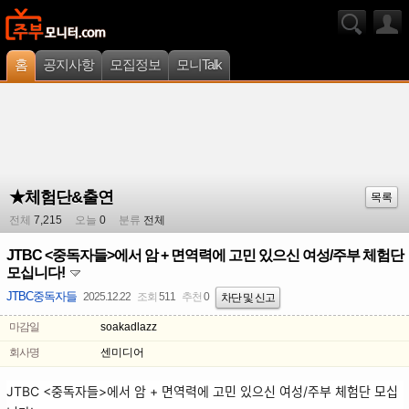
홈
공지사항
모집정보
모니Talk
★체험단&출연
목록
전체
7,215
오늘
0
분류
전체
JTBC <중독자들>에서 암 + 면역력에 고민 있으신 여성/주부 체험단
모십니다!
JTBC중독자들
2025.12.22
조회
511
추천
0
차단 및 신고
마감일
soakadlazz
회사명
센미디어
JTBC <중독자들>에서 암 + 면역력에 고민 있으신 여성/주부 체험단 모십