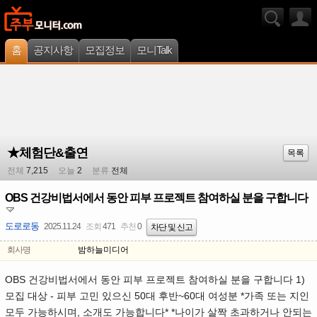
홈
공지사항
모집정보
모니Talk
★체험단&출연
목록
전체
7,215
오늘
2
분류
전체
OBS 건강비법서에서 동안 피부 프로젝트 참여하실 분을 구합니다
도로로동
2025.11.24
조회
471
추천
0
차단 및 신고
회사명
밤하늘미디어
OBS 건강비법서에서 동안 피부 프로젝트 참여하실 분을 구합니다 1)
모집 대상 - 피부 고민 있으신 50대 후반~60대 여성분 *가족 또는 지인
모두 가능하시며, 소개도 가능합니다* *나이가 살짝 초과하거나 안되는