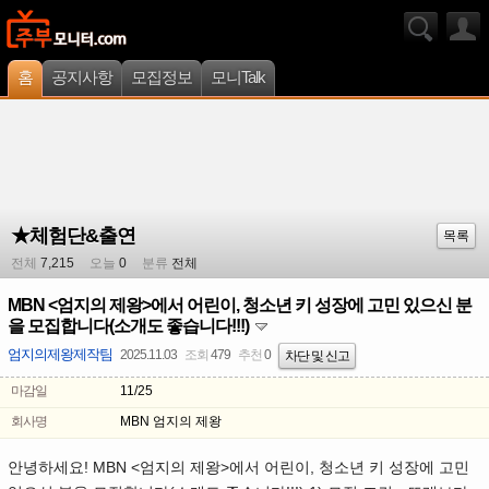
홈
공지사항
모집정보
모니Talk
★체험단&출연
목록
전체
7,215
오늘
0
분류
전체
MBN <엄지의 제왕>에서 어린이, 청소년 키 성장에 고민 있으신 분
을 모집합니다(소개도 좋습니다!!!)
엄지의제왕제작팀
2025.11.03
조회
479
추천
0
차단 및 신고
마감일
11/25
회사명
MBN 엄지의 제왕
안녕하세요! MBN <엄지의 제왕>에서 어린이, 청소년 키 성장에 고민