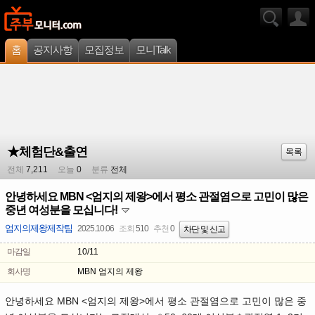
홈
공지사항
모집정보
모니Talk
★체험단&출연
목록
전체
7,211
오늘
0
분류
전체
안녕하세요 MBN <엄지의 제왕>에서 평소 관절염으로 고민이 많은
중년 여성분을 모십니다!
엄지의제왕제작팀
2025.10.06
조회
510
추천
0
차단 및 신고
마감일
10/11
회사명
MBN 엄지의 제왕
안녕하세요 MBN <엄지의 제왕>에서 평소 관절염으로 고민이 많은 중