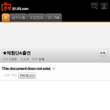
홈
공지사항
모집정보
모니Talk
★체험단&출연
목록
전체
7,215
오늘
0
분류
전체
This document does not exist.
조회
추천
차단 및 신고