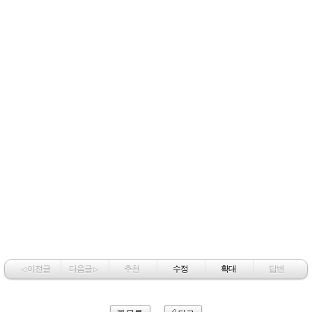
이전글
다음글
추천
수정
확대
답변
◁
▷