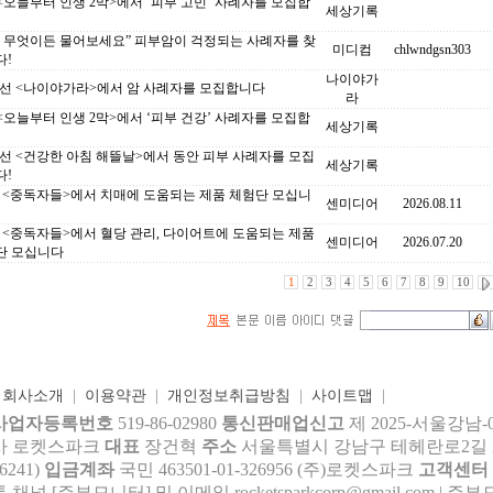
 <오늘부터 인생 2막>에서 ‘피부 고민’ 사례자를 모집합
세상기록
S 무엇이든 물어보세요” 피부암이 걱정되는 사례자를 찾
미디컴
chlwndgsn303
다!
나이야가
조선 <나이야가라>에서 암 사례자를 모집합니다
라
 <오늘부터 인생 2막>에서 ‘피부 건강’ 사례자를 모집합
세상기록
선 <건강한 아침 해뜰날>에서 동안 피부 사례자를 모집
세상기록
다!
C <중독자들>에서 치매에 도움되는 제품 체험단 모십니
센미디어
2026.08.11
C <중독자들>에서 혈당 관리, 다이어트에 도움되는 제품
센미디어
2026.07.20
단 모십니다
1
2
3
4
5
6
7
8
9
10
|
회사소개
|
이용약관
|
개인정보취급방침
|
사이트맵
|
사업자등록번호
519-86-02980
통신판매업신고
제 2025-서울강남-
사 로켓스파크
대표
장건혁
주소
서울특별시 강남구 테헤란로2길 27,
6241)
입금계좌
국민 463501-01-326956 (주)로켓스파크
고객센터
톡 채널 [주부모니터] 및 이메일 rocke
tsparkcorp@gmail.com
| 주