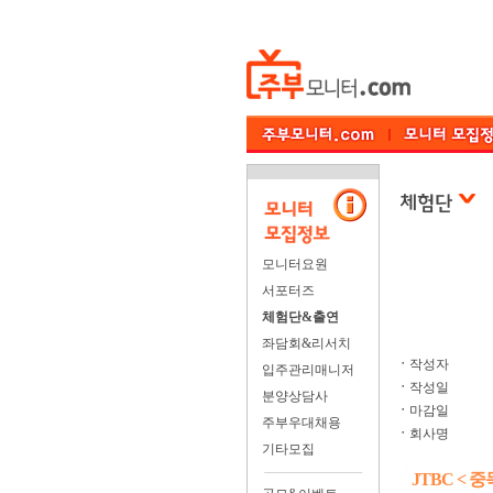
모니터요원
서포터즈
체험단&출연
좌담회&리서치
ㆍ
작성자
입주관리매니저
ㆍ
작성일
분양상담사
ㆍ
마감일
주부우대채용
ㆍ
회사명
기타모집
JTBC <