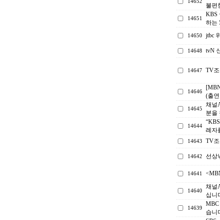
14652
불편한
KBS
14651
하는 
jtb
14650
tv
14648
TV
14647
[MB
14646
(출연
채널A
14645
분을
“KB
14644
례자
TV
14643
선상
14642
<M
14641
채널
14640
십니다
MB
14639
습니