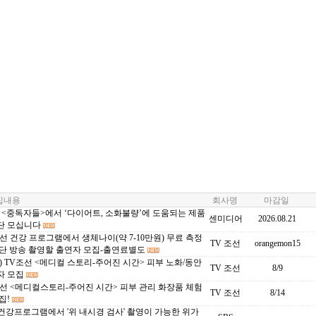
내용
회사명
마감일
C <중독자들>에서 ‘다이어트, 소화불량’에 도움되는 제품
센미디어
2026.08.21
단 모십니다
선 건강 프로그램에서 생체나이(약 7-10만원) 무료 측정
TV 조선
orangemon15
간단 방송 촬영할 출연자 모집-출연료별도
) TV조선 <메디컬 스토리-주어진 시간> 피부 노화/동안
TV 조선
8/9
자 모집
선 <메디컬스토리-주어진 시간> 피부 관리 화장품 체험
TV 조선
8/14
집!
 건강프로그램에서 '위 내시경 검사' 촬영이 가능한 위가