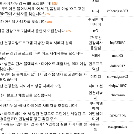
SBS
 사례자(위염 등)를 모집합니다!
 <무엇이든 물어보세요>에서 ‘걸음걸이 이상’으로 고민
미디
chlwndgsn303
50~70대 사례자를 찾습니다!
주 웨이비
c 위대한선택 사례자를 찾습니다
미디어
N 신규 건강프로그램에서 출연자 모집합니다
tvN
TV조선
조선 건강교양프로그램 지방간 극복 사례자 섭외
건강박사
lmj235689
옹달쌤
N 신규 건강 프로그램] 다이어트 사례자분을 모십니다
MBN
modl05
료o)
 <생존의 단서 블랙박스> 다이어트 체험하실 40대 여성
민트프로
dullice912
 찾습니다
덕션
S 무엇이든 물어보세요”에서 땀과 몸 냄새로 고민하는 사
미디컴
chlwndgsn303
를 찾습니다!
조선 건강한집 다이어트 성공 사례자 모집
티비조선
rladpwl1897
인천배낚
낚시 블로그 체험단을 모집합니다.
choteasoo
시
미디어엔
BN 천기누설>에서 다이어트 사례자를 모집합니다!
에이
A <아모르바디>에서 혈관 건강으로 고민이신 체험단 모
어떤날미
2026.07.28
(출연료O, 건강식품 당근 착즙 주스..
디어
C <다큐프라임>에서 암 사례자&염증성 질환 사례자를 찾
다큐프라
orangeandblu
다!
임