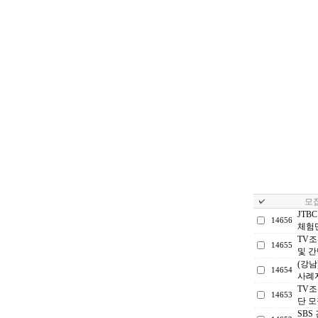
모집
JTB
14656
체험
TV조
14655
및 
(강남
14654
사례
TV조
14653
단 모
SBS