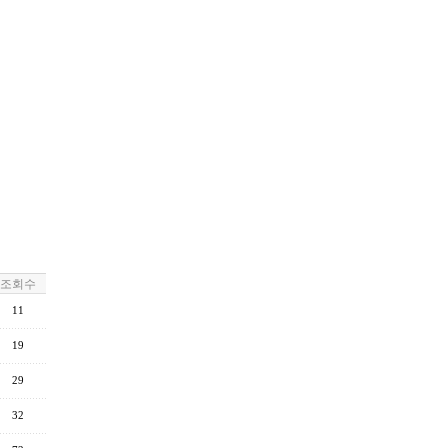
조회수
11
19
29
32