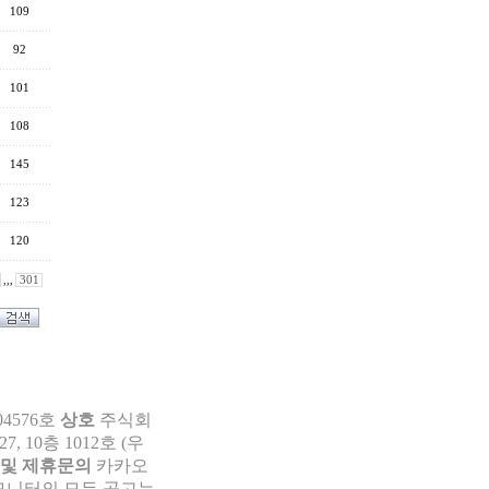
109
92
101
108
145
123
120
,,,
301
04576호
상호
주식회
 10층 1012호 (우
 및 제휴문의
카카오
부모니터의 모든 공고는