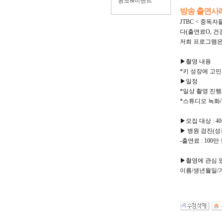
공모&이벤트
방송 출연사
JTBC < 중독
다(출연료O, 건
저희 프로그램은
▶촬영 내용
*키 성장에 고민
▶일정
*일상 촬영 진행/
*스튜디오 녹화/1
▶모집 대상 : 4
▶ 병원 검진(
-출연료 : 100만
▶촬영에 관심 있
이름/생년월일/