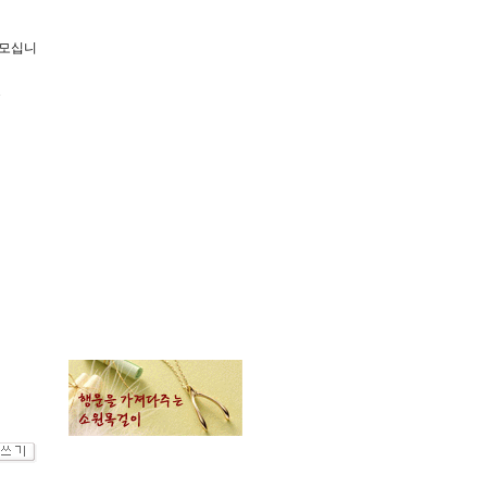
자모십니
.