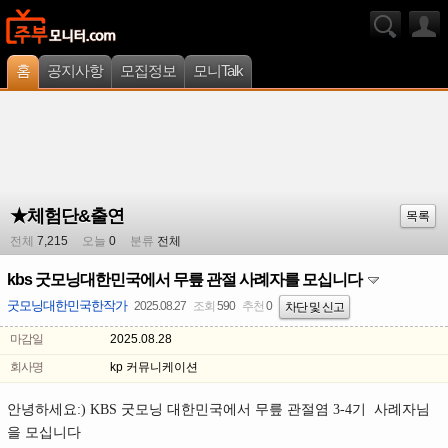
홈
공지사항
모집정보
모니Talk
★체험단&출연
목록
전체
7,215
오늘
0
분류
전체
kbs 굿모닝대한민국에서 무릎 관절 사례자를 모십니다
굿모닝대한민국한작가
2025.08.27
조회
590
추천
0
차단 및 신고
마감일
2025.08.28
회사명
kp 커뮤니케이션
안녕하세요:) KBS 굿모닝 대한민국에서 무릎 관절염 3-4기 사례자님
을 모십니다