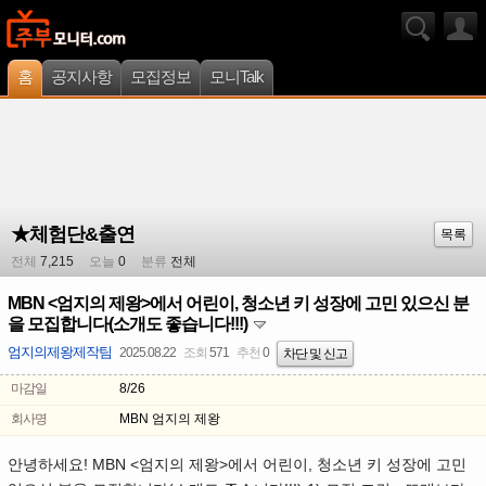
홈
공지사항
모집정보
모니Talk
★체험단&출연
목록
전체
7,215
오늘
0
분류
전체
MBN <엄지의 제왕>에서 어린이, 청소년 키 성장에 고민 있으신 분
을 모집합니다(소개도 좋습니다!!!)
엄지의제왕제작팀
2025.08.22
조회
571
추천
0
차단 및 신고
마감일
8/26
회사명
MBN 엄지의 제왕
안녕하세요! MBN <엄지의 제왕>에서 어린이, 청소년 키 성장에 고민