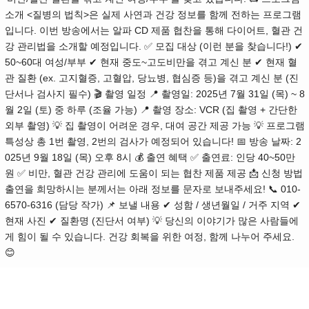
소개 <질병의 법칙>은 실제 사연과 건강 정보를 함께 전하는 프로그램
입니다. 이번 방송에서는 알파 CD 제품 협찬을 통해 다이어트, 혈관 건
강 관리법을 소개할 예정입니다. ✅ 모집 대상 (이런 분을 찾습니다!) ✔
50~60대 여성/부부 ✔ 현재 중도~고도비만을 겪고 계신 분 ✔ 현재 혈
관 질환 (ex. 고지혈증, 고혈압, 당뇨병, 협심증 등)을 겪고 계신 분 (진
단서나 검사지 필수) 🎬 촬영 일정 📍 촬영일: 2025년 7월 31일 (목) ~ 8
월 2일 (토) 중 하루 (조율 가능) 📍 촬영 장소: VCR (집 촬영 + 간단한
외부 촬영) 💡 집 촬영이 어려운 경우, 대여 공간 제공 가능 💡 프로그램
특성상 총 1번 촬영, 2번의 검사가 예정되어 있습니다! 📅 방송 날짜: 2
025년 9월 18일 (목) 오후 8시 💰 출연 혜택 ✅ 출연료: 인당 40~50만
원 ✅ 비만, 혈관 건강 관리에 도움이 되는 협찬 제품 제공 📩 신청 방법
출연을 희망하시는 분께서는 아래 정보를 문자로 보내주세요! 📞 010-
6570-6316 (담당 작가) 📌 보낼 내용 ✔ 성함 / 생년월일 / 거주 지역 ✔
현재 사진 ✔ 질환명 (진단서 여부) 💡 당신의 이야기가 많은 사람들에
게 힘이 될 수 있습니다. 건강 회복을 위한 여정, 함께 나누어 주세요.
😊