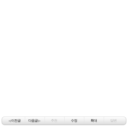
이전글
다음글
추천
수정
확대
답변
◁
▷