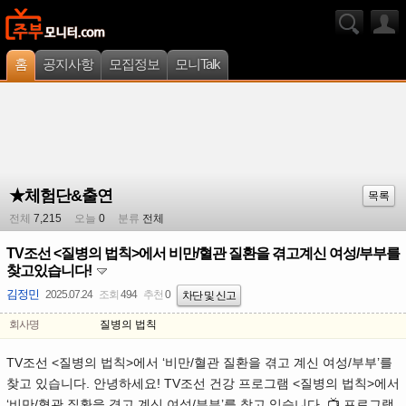
홈
공지사항
모집정보
모니Talk
★체험단&출연
목록
전체
7,215
오늘
0
분류
전체
TV조선 <질병의 법칙>에서 비만/혈관 질환을 겪고계신 여성/부부를
찾고있습니다!
김정민
2025.07.24
조회
494
추천
0
차단 및 신고
회사명
질병의 법칙
TV조선 <질병의 법칙>에서 ‘비만/혈관 질환을 겪고 계신 여성/부부’를
찾고 있습니다. 안녕하세요! TV조선 건강 프로그램 <질병의 법칙>에서
‘비만/혈관 질환을 겪고 계신 여성/부부’를 찾고 있습니다. 📺 프로그램