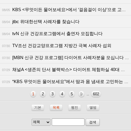
KBS <무엇이든 물어보세요>에서 ‘걸음걸이 이상’으로 고민하는 50~70대 사례자를 찾습니다!
08/05
jtbc 위대한선택 사례자를 찾습니다
08/04
tvN 신규 건강프로그램에서 출연자 모집합니다
08/04
TV조선 건강교양프로그램 지방간 극복 사례자 섭외
07/30
[MBN 신규 건강 프로그램] 다이어트 사례자분을 모십니다 (출연료o)
07/30
채널A <생존의 단서 블랙박스> 다이어트 체험하실 40대 여성분을 찾습니다
07/29
“KBS 무엇이든 물어보세요”에서 땀과 몸 냄새로 고민하는 사례자를 찾습니다!
07/29
1
2
3
4
5
602
...
기본
목록
웹진
앨범
검색