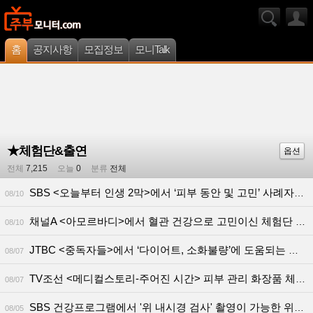
홈
공지사항
모집정보
모니Talk
★체험단&출연
옵션
전체
7,215
오늘
0
분류
전체
SBS <오늘부터 인생 2막>에서 ‘피부 동안 및 고민’ 사례자를 모집합니다!
08/10
채널A <아모르바디>에서 혈관 건강으로 고민이신 체험단 모십니다(출연료 30만원, 건강식품 폴리코사놀 제공)
08/10
JTBC <중독자들>에서 ‘다이어트, 소화불량’에 도움되는 제품 체험단 모십니다
08/07
TV조선 <메디컬스토리-주어진 시간> 피부 관리 화장품 체험단 모집!
08/07
SBS 건강프로그램에서 '위 내시경 검사' 촬영이 가능한 위가 불편한 사례자(위염 등)를 모집합니다!
08/05