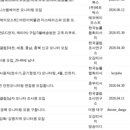
북스
(주)메트
시스템에어컨 모니터링 모집
2026.06.12
릭스
에프에이
에이모스트] 어린이박물관 미스테리쇼퍼 요원 모..
모스트
한국능률
(LG전자, 캐리어) 구입/5월배송받은 고객 리쿠르..
협회리서
2026.05.30
치
한국갤럽
갤럽]대전, 세종, 충남, 충북 신규 모니터 모집
조사연구
2026.04.30
소
오감리서
원 모집_20-49세 남녀
치
한국능률
사용자(정수기,공기청정기) 모니터링_4월_인천지..
협회리서
kcrjubu
치
중부리서
컨 안전모니터링 면접원 모집합니다.
2026.04.30
치
한국갤럽
국갤럽]남자 모니터 조사원 모집
조사연구
2026.04.11
소
 경북 모니터링 요원 구합니다.
더원 대구
theone_daegu
오감리서
강화/ 강원지역 모니터원 모집
치
방송미디