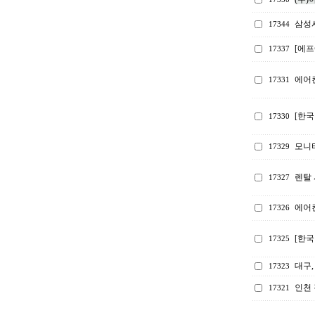
삼성
17344
[에프
17337
에어컨
17331
[한국
17330
모니터
17329
렌탈 
17327
에어
17326
[한
17325
대구,
17323
인천 
17321