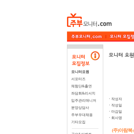
모니터요원
서포터즈
체험단&출연
좌담회&리서치
ㆍ
작성자
입주관리매니저
ㆍ
작성일
분양상담사
ㆍ
마감일
주부우대채용
ㆍ
회사명
기타모집
(주)아람북