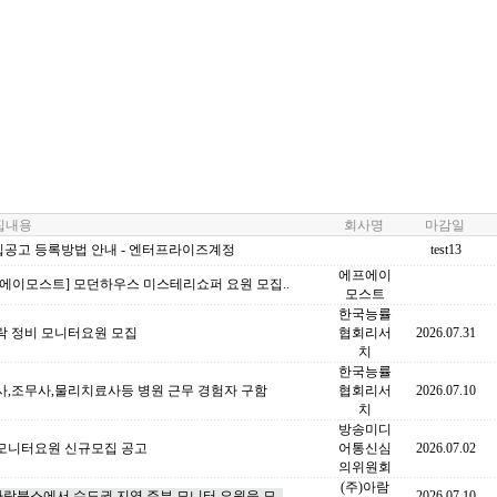
내용
회사명
마감일
집공고 등록방법 안내 - 엔터프라이즈계정
test13
에프에이
에이모스트] 모던하우스 미스테리쇼퍼 요원 모집..
모스트
한국능률
락 정비 모니터요원 모집
협회리서
2026.07.31
치
한국능률
사,조무사,물리치료사등 병원 근무 경험자 구함
협회리서
2026.07.10
치
방송미디
모니터요원 신규모집 공고
어통신심
2026.07.02
의위원회
(주)아람
아람북스에서 수도권 지역 주부 모니터 요원을 모..
2026.07.10