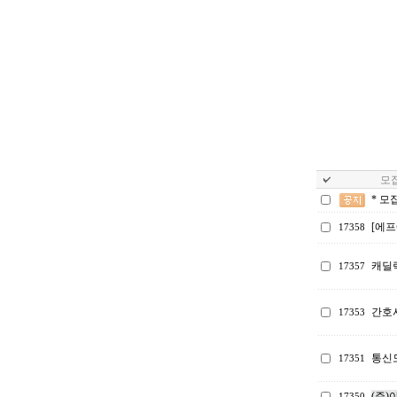
모집
* 모
[에프
17358
캐딜
17357
간호
17353
통신
17351
(주)
17350