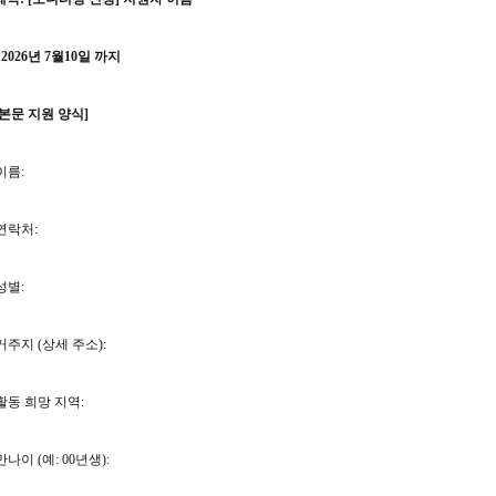
 2026년 7월10일 까지
본문 지원 양식]
이름:
연락처:
성별:
거주지 (상세 주소):
활동 희망 지역:
만나이 (예: 00년생):