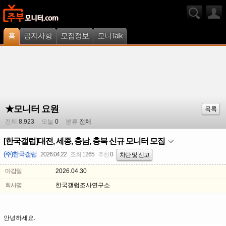
홈
공지사항
모집정보
모니Talk
★모니터 요원
목록
전체
8,923
오늘
0
분류
전체
[한국갤럽]대전, 세종, 충남, 충북 신규 모니터 모집
(주)한국갤럽
2026.04.22
조회
1265
추천
0
차단 및 신고
마감일
2026.04.30
회사명
한국갤럽조사연구소
안녕하세요.