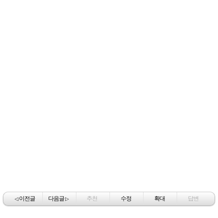
이전글
다음글
추천
수정
확대
답변
◁
▷