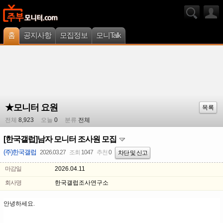
홈
공지사항
모집정보
모니Talk
★모니터 요원
목록
전체
8,923
오늘
0
분류
전체
[한국갤럽]남자 모니터 조사원 모집
(주)한국갤럽
2026.03.27
조회
1047
추천
0
차단 및 신고
마감일
2026.04.11
회사명
한국갤럽조사연구소
안녕하세요.