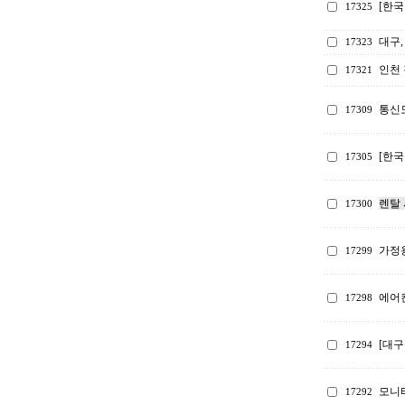
[한
17325
대구,
17323
인천 
17321
통신
17309
[한국
17305
렌탈 
17300
가정
17299
에어컨
17298
[대구
17294
모니
17292