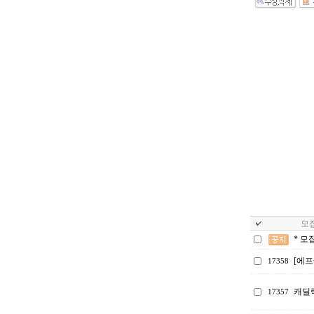
모집
* 모
[에프
17358
캐딜
17357