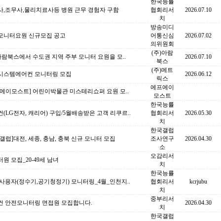
한국능률
사,조무사,물리치료사등 병원 근무 경험자 구함
협회리서
2026.07.10
치
방송미디
모니터요원 신규모집 공고
어통신심
2026.07.02
의위원회
(주)아람
아람북스에서 수도권 지역 주부 모니터 요원을 모..
2026.07.10
북스
(주)메트
시스템에어컨 모니터링 모집
2026.06.12
릭스
에프에이
에이모스트] 어린이박물관 미스테리쇼퍼 요원 모..
모스트
한국능률
(LG전자, 캐리어) 구입/5월배송받은 고객 리쿠르..
협회리서
2026.05.30
치
한국갤럽
갤럽]대전, 세종, 충남, 충북 신규 모니터 모집
조사연구
2026.04.30
소
오감리서
원 모집_20-49세 남녀
치
한국능률
사용자(정수기,공기청정기) 모니터링_4월_인천지..
협회리서
kcrjubu
치
중부리서
컨 안전모니터링 면접원 모집합니다.
2026.04.30
치
한국갤럽