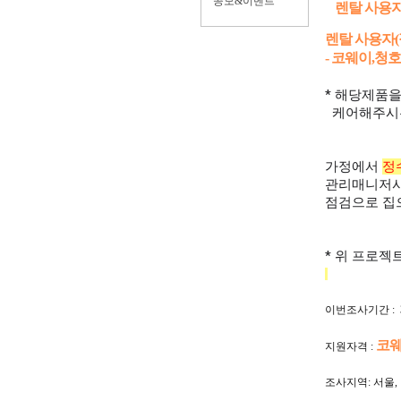
공모&이벤트
렌탈 사용자
렌탈 사용자
- 코웨이,청
* 해당제품을
케어해주시는
가정에서
정
관리매니저
점검으로 집
* 위 프로젝
이번조사기간 : 3
코웨
지원자격 :
조사지역: 서울,