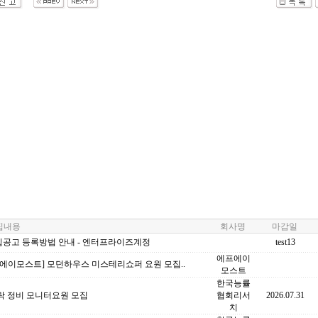
내용
회사명
마감일
집공고 등록방법 안내 - 엔터프라이즈계정
test13
에프에이
에이모스트] 모던하우스 미스테리쇼퍼 요원 모집..
모스트
한국능률
락 정비 모니터요원 모집
협회리서
2026.07.31
치