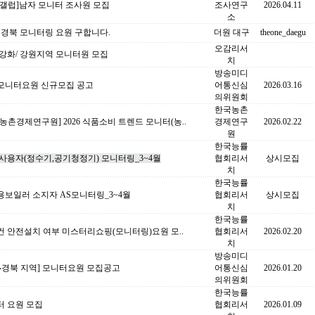
국갤럽]남자 모니터 조사원 모집
조사연구
2026.04.11
소
 경북 모니터링 요원 구합니다.
더원 대구
theone_daegu
오감리서
강화/ 강원지역 모니터원 모집
치
방송미디
모니터요원 신규모집 공고
어통신심
2026.03.16
의위원회
한국농촌
농촌경제연구원] 2026 식품소비 트렌드 모니터(농..
경제연구
2026.02.22
원
한국능률
사용자(정수기,공기청정기) 모니터링_3~4월
협회리서
상시모집
치
한국능률
용보일러 소지자 AS모니터링_3~4월
협회리서
상시모집
치
한국능률
 안전설치 여부 미스터리쇼핑(모니터링)요원 모..
협회리서
2026.02.20
치
방송미디
‧경북 지역] 모니터요원 모집공고
어통신심
2026.01.20
의위원회
한국능률
터 요원 모집
협회리서
2026.01.09