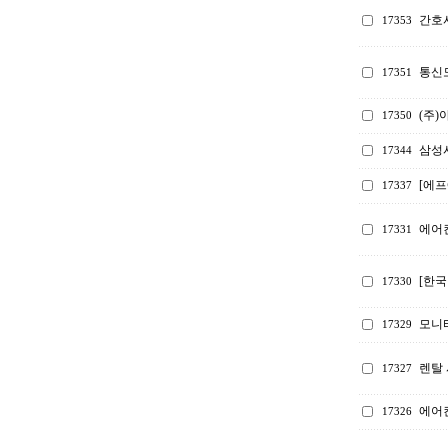
간호
17353
통신
17351
(주)
17350
삼성
17344
[에프
17337
에어컨
17331
[한국
17330
모니터
17329
렌탈 
17327
에어
17326