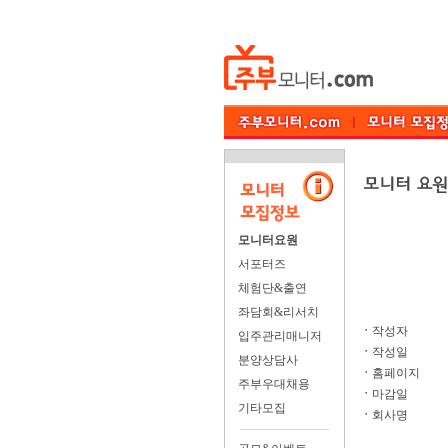
모니터요원
서포터즈
체험단&출연
좌담회&리서치
ㆍ
작성자
입주관리매니저
ㆍ
작성일
분양상담사
ㆍ
홈페이지
주부우대채용
ㆍ
마감일
기타모집
ㆍ
회사명