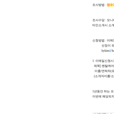
조사방법 :
정수
조사수당 : 모니터
타인소개시 소개비
신청방법 : 이메일
선정이 되시면
hykim
@
k
1. 이메일신청시
제목] 렌탈케
:이름/연락처(유
(소개자이름/
1년동안 하는 
이번에 해당되지