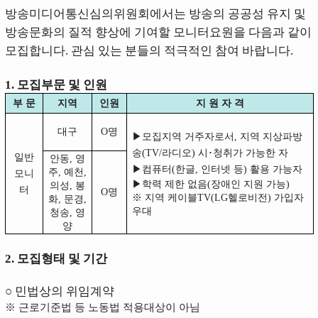
방송미디어통신심의위원회에서는 방송의 공공성 유지 및
방송문화의 질적 향상에 기여할 모니터요원을 다음과 같이
모집합니다. 관심 있는 분들의 적극적인 참여 바랍니다.
1. 모집부문 및 인원
부 문
지역
인원
지 원 자 격
대구
O명
▶모집지역 거주자로서, 지역 지상파방
송(TV/라디오) 시･청취가 가능한 자
일반
안동, 영
▶컴퓨터(한글, 인터넷 등) 활용 가능자
주, 예천,
모니
▶학력 제한 없음(장애인 지원 가능)
의성, 봉
터
O명
※ 지역 케이블TV(LG헬로비전) 가입자
화, 문경,
우대
청송, 영
양
2. 모집형태 및 기간
○ 민법상의 위임계약
※ 근로기준법 등 노동법 적용대상이 아님