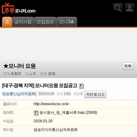
홈
공지사항
모집정보
모니Talk
★모니터 요원
목록
전체
8,923
오늘
0
분류
전체
[대구‧경북 지역] 모니터요원 모집공고
방송통신심의위원회(
2026.01.08
조회
1581
추천
0
차단 및 신고
홈페이지
http://www.kocsc.or.kr
첨부#1
응시원서_등_제출서류.hwp
(20KB)
마감일
2026.01.20
회사명
방송미디어통신심의위원회