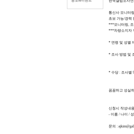
공모&이벤트
한국갤럽조사연
통신사 모니터링
초보 가능/경력
***모니터링, 
***차량소지자
* 연령 및 성별
* 조사 방법 및 
* 수당 : 조사별 9
꼼꼼하고 성실하신
신청시 작성내
- 이름 / 나이 
문의 : ajkim@gall