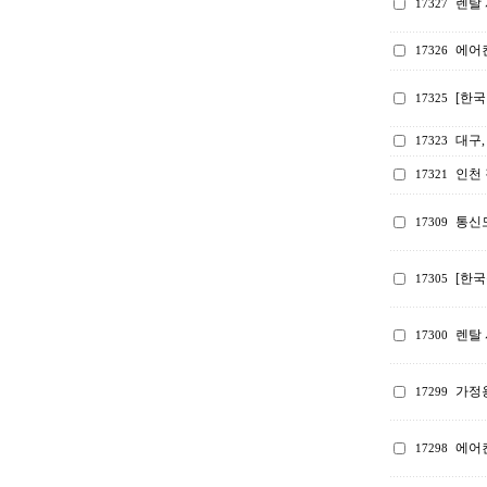
렌탈 
17327
에어
17326
[한
17325
대구,
17323
인천 
17321
통신
17309
[한국
17305
렌탈 
17300
가정
17299
에어컨
17298