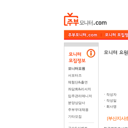
모니터요원
서포터즈
체험단&출연
좌담회&리서치
ㆍ
작성자
입주관리매니저
ㆍ
작성일
분양상담사
ㆍ
회사명
주부우대채용
기타모집
[부산지사