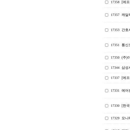
[에프
17358
캐딜
17357
간호
17353
통신
17351
(주)
17350
삼성
17344
[에프
17337
에어컨
17331
[한국
17330
모니터
17329