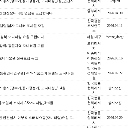
사용자(정수기,공기청정기) 모니터링_4월_인천지..
협회리서
kcrjubu
치
중부리서
컨 안전모니터링 면접원 모집합니다.
2026.04.30
치
한국갤럽
국갤럽]남자 모니터 조사원 모집
조사연구
2026.04.11
소
 경북 모니터링 요원 구합니다.
더원 대구
theone_daegu
오감리서
강화/ 강원지역 모니터원 모집
치
방송미디
모니터요원 신규모집 공고
어통신심
2026.03.16
의위원회
한국농촌
농촌경제연구원] 2026 식품소비 트렌드 모니터(농..
경제연구
2026.02.22
원
한국능률
사용자(정수기,공기청정기) 모니터링_3~4월
협회리서
상시모집
치
한국능률
용보일러 소지자 AS모니터링_3~4월
협회리서
상시모집
치
한국능률
 안전설치 여부 미스터리쇼핑(모니터링)요원 모..
협회리서
2026.02.20
치
방송미디