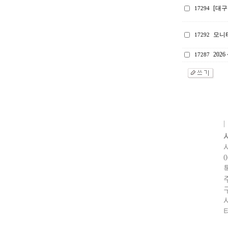
[대구
17294
모니
17292
202
17287
0
터