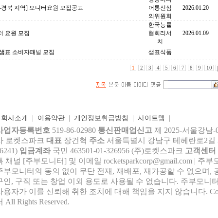
‧경북 지역] 모니터요원 모집공고
어통신심
2026.01.20
의위원회
한국능률
터 요원 모집
협회리서
2026.01.09
치
6 샘표 소비자패널 모집
샘표식품
1
2
3
4
5
6
7
8
9
10
|
회사소개
|
이용약관
|
개인정보취급방침
|
사이트맵
|
사업자등록번호
519-86-02980
통신판매업신고
제 2025-서울강남-
사 로켓스파크
대표
장건혁
주소
서울특별시 강남구 테헤란로2길 27,
6241)
입금계좌
국민 463501-01-326956 (주)로켓스파크
고객센터
톡 채널 [주부모니터] 및 이메일 rocke
tsparkcorp@gmail.com
| 주
주부모니터의 동의 없이 무단 전재, 재배포, 재가공할 수 없으며, 
구인, 구직 또는 창업 이외 용도로 사용될 수 없습니다. 주부모니터
사용자가 이를 신뢰해 취한 조치에 대해 책임을 지지 않습니다.
Co
 All Rights Reserved.