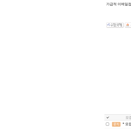
가급적 이메일접
모집
* 모