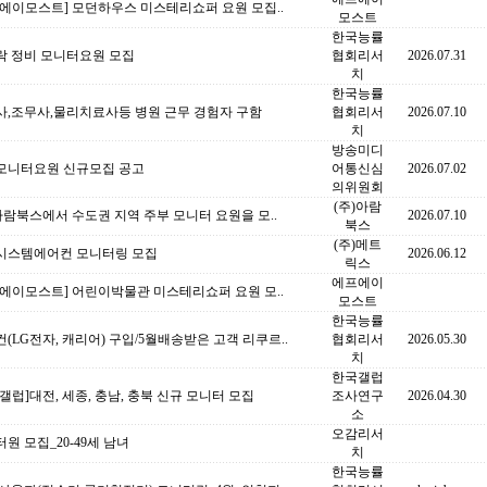
에이모스트] 모던하우스 미스테리쇼퍼 요원 모집..
모스트
한국능률
락 정비 모니터요원 모집
협회리서
2026.07.31
치
한국능률
사,조무사,물리치료사등 병원 근무 경험자 구함
협회리서
2026.07.10
치
방송미디
모니터요원 신규모집 공고
어통신심
2026.07.02
의위원회
(주)아람
아람북스에서 수도권 지역 주부 모니터 요원을 모..
2026.07.10
북스
(주)메트
시스템에어컨 모니터링 모집
2026.06.12
릭스
에프에이
에이모스트] 어린이박물관 미스테리쇼퍼 요원 모..
모스트
한국능률
(LG전자, 캐리어) 구입/5월배송받은 고객 리쿠르..
협회리서
2026.05.30
치
한국갤럽
갤럽]대전, 세종, 충남, 충북 신규 모니터 모집
조사연구
2026.04.30
소
오감리서
원 모집_20-49세 남녀
치
한국능률