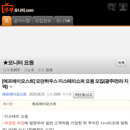
홈
공지사항
모집정보
모니Talk
★모니터 요원
목록
전체
8,923
오늘
0
분류
전체
[에프에이모스트] 모던하우스 미스테리쇼퍼 요원 모집(광주/전라 지
역)
에프에이모스트.
2025.08.25
조회
2939
추천
0
차단 및 신고
회사명
에프에이모스트
: 미스테리 쇼핑
:
배정된 매장
에 방문하여 일반 고객처럼 가장한 뒤 주어진 시나리오에 맞춰
모니터링 실시 (10분정도 소요)