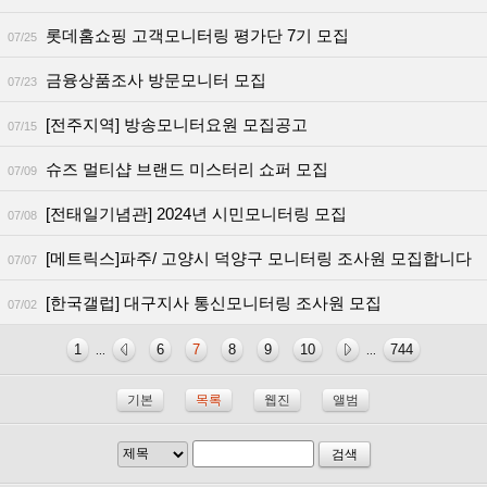
롯데홈쇼핑 고객모니터링 평가단 7기 모집
07/25
금융상품조사 방문모니터 모집
07/23
[전주지역] 방송모니터요원 모집공고
07/15
슈즈 멀티샵 브랜드 미스터리 쇼퍼 모집
07/09
[전태일기념관] 2024년 시민모니터링 모집
07/08
[메트릭스]파주/ 고양시 덕양구 모니터링 조사원 모집합니다
07/07
[한국갤럽] 대구지사 통신모니터링 조사원 모집
07/02
1
6
7
8
9
10
744
...
...
기본
목록
웹진
앨범
검색