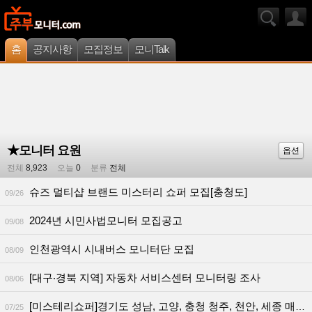
홈
공지사항
모집정보
모니Talk
★모니터 요원
옵션
전체
8,923
오늘
0
분류
전체
슈즈 멀티샵 브랜드 미스터리 쇼퍼 모집[충청도]
09/26
2024년 시민사법모니터 모집공고
09/08
인천광역시 시내버스 모니터단 모집
08/09
[대구‧경북 지역] 자동차 서비스센터 모니터링 조사
08/06
[미스테리쇼퍼]경기도 성남, 고양, 충청 청주, 천안, 세종 매장 모니터링 모집합니다.
07/25