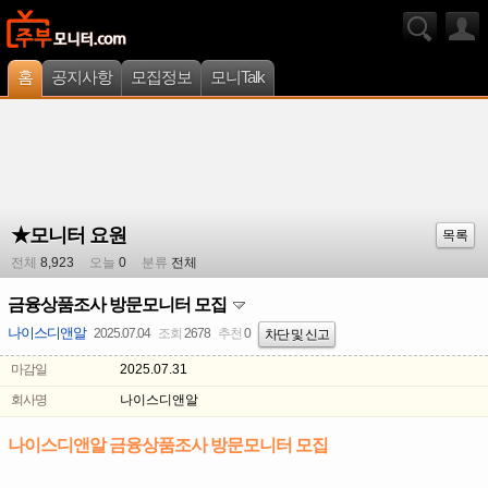
홈
공지사항
모집정보
모니Talk
★모니터 요원
목록
전체
8,923
오늘
0
분류
전체
금융상품조사 방문모니터 모집
나이스디앤알
2025.07.04
조회
2678
추천
0
차단 및 신고
마감일
2025.07.31
회사명
나이스디앤알
나이스디앤알 금융상품조사 방문모니터 모집