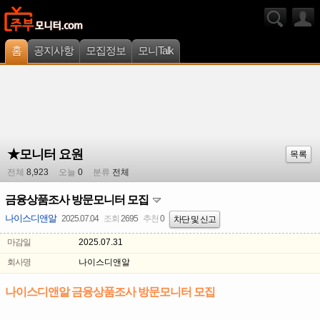
홈
공지사항
모집정보
모니Talk
★모니터 요원
목록
전체
8,923
오늘
0
분류
전체
금융상품조사 방문모니터 모집
나이스디앤알
2025.07.04
조회
2695
추천
0
차단 및 신고
마감일
2025.07.31
회사명
나이스디앤알
나이스디앤알 금융상품조사 방문모니터 모집