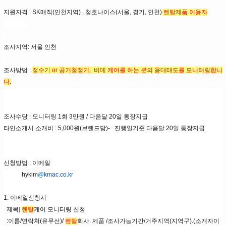
지원자격 : SK매직(인천지역) , 청호나이스(서울, 경기, 인천)
렌탈제품 이용자
조사지역: 서울 인천
조사방법 :
정수기 or 공기청정기, 비데 케어를 하는 분의 응대태도를 모니터링합니
다.
조사수당 : 모니터링 1회 3만원 / 다음달
20일 통장지급
타인소개시 소개비 : 5,000원(브랜드당)- 진행일기준 다음달
20일 통장지급
신청방법 : 이메일
hykim
@
kmac.co.kr
1. 이메일신청시
제목]
렌탈
케어 모니터링
신청
:이름/연락처(유무선)/
렌탈
회사. 제품 /조사가능기간/거주지역(지역구).
(소개자이