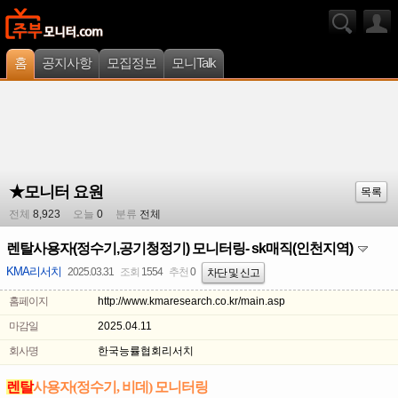
홈
공지사항
모집정보
모니Talk
★모니터 요원
목록
전체
8,923
오늘
0
분류
전체
렌탈사용자(정수기,공기청정기) 모니터링- sk매직(인천지역)
KMA리서치
2025.03.31
조회
1554
추천
0
차단 및 신고
홈페이지
http://www.kmaresearch.co.kr/main.asp
마감일
2025.04.11
회사명
한국능률협회리서치
렌탈
사용자(정수기, 비데) 모니터링