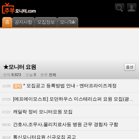
홈
공지사항
모집정보
모니Talk
★모니터 요원
옵션
전체
8,923
오늘
0
분류
전체
* 모집공고 등록방법 안내 - 엔터프라이즈계정
11/26
[에프에이모스트] 모던하우스 미스테리쇼퍼 요원 모집(광주/전라 지역)
07/29
캐딜락 정비 모니터요원 모집
07/22
간호사,조무사,물리치료사등 병원 근무 경험자 구함
06/30
통신모니터요원 신규모집 공고
06/18