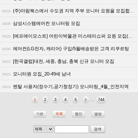
(주)아람북스에서 수도권 지역 주부 모니터 요원을 모집합니다.
06/16
삼성시스템에어컨 모니터링 모집
06/09
[에프에이모스트] 어린이박물관 미스테리쇼퍼 요원 모집(서울/세종)
05/28
에어컨(LG전자, 캐리어) 구입/5월배송받은 고객 리쿠르팅
05/06
[한국갤럽]대전, 세종, 충남, 충북 신규 모니터 모집
04/22
모니터원 모집_20-49세 남녀
04/15
렌탈 사용자(정수기,공기청정기) 모니터링_4월_인천지역
04/10
1
2
3
4
5
744
...
기본
목록
웹진
앨범
검색