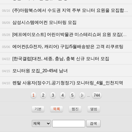
(주)아람북스에서 수도권 지역 주부 모니터 요원을 모집합니다.
06/16
삼성시스템에어컨 모니터링 모집
06/09
[에프에이모스트] 어린이박물관 미스테리쇼퍼 요원 모집(서울/세종)
05/28
에어컨(LG전자, 캐리어) 구입/5월배송받은 고객 리쿠르팅
05/06
[한국갤럽]대전, 세종, 충남, 충북 신규 모니터 모집
04/22
모니터원 모집_20-49세 남녀
04/15
렌탈 사용자(정수기,공기청정기) 모니터링_4월_인천지역
04/10
1
2
3
4
5
744
...
기본
목록
웹진
앨범
검색