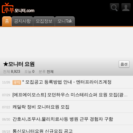
홈
공지사항
모집정보
모니Talk
★모니터 요원
옵션
전체
8,923
오늘
0
분류
전체
* 모집공고 등록방법 안내 - 엔터프라이즈계정
11/26
[에프에이모스트] 모던하우스 미스테리쇼퍼 요원 모집(광주/전라 지역)
07/29
캐딜락 정비 모니터요원 모집
07/22
간호사,조무사,물리치료사등 병원 근무 경험자 구함
06/30
통신모니터요원 신규모집 공고
06/18