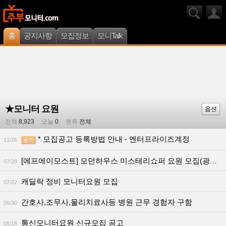
홈
공지사항
모집정보
모니Talk
★모니터 요원
옵션
전체
8,923
오늘
0
분류
전체
* 모집공고 등록방법 안내 - 엔터프라이즈계정
11/26
[에프에이모스트] 모던하우스 미스테리쇼퍼 요원 모집(광주/전라 지역)
07/29
캐딜락 정비 모니터요원 모집
07/22
간호사,조무사,물리치료사등 병원 근무 경험자 구함
06/30
통신모니터요원 신규모집 공고
06/18