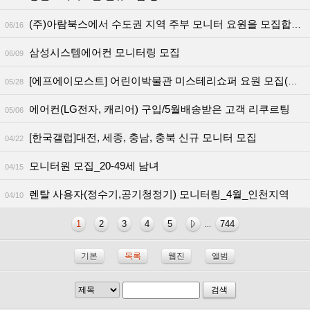
(주)아람북스에서 수도권 지역 주부 모니터 요원을 모집합니다.
06/16
삼성시스템에어컨 모니터링 모집
06/09
[에프에이모스트] 어린이박물관 미스테리쇼퍼 요원 모집(서울/세종)
05/28
에어컨(LG전자, 캐리어) 구입/5월배송받은 고객 리쿠르팅
05/06
[한국갤럽]대전, 세종, 충남, 충북 신규 모니터 모집
04/22
모니터원 모집_20-49세 남녀
04/15
렌탈 사용자(정수기,공기청정기) 모니터링_4월_인천지역
04/10
1
2
3
4
5
744
...
기본
목록
웹진
앨범
검색