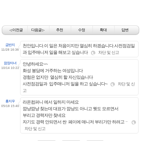
이전글
다음글
추천
수정
확대
답변
◁
▷
금반지
천안입니다.이 일은 처음이지만 열심히 하겠습니다.사전점검일
11/28 16:36
과 입주매니저 일을 해보고 싶습니다
차단 및 신고
깜장마녀
안녕하세요~~
10/14 10:22
화성 봉담에 거주하는 여성입니다
경험은 없지만 열심히 할 자신있습니다
사전점검일과 입주매니저 일을 하고 싶습니다~
차단 및 신
고
홍지우
라온컴퍼니 에서 일하지 마세요
05/18 15:40
깜냥깜냥 찾는데 대표가 깜냥도 아니고 뭣도 모르면서
부리고 경력자만 찾네요
자기도 경력 안되면서 싼 페이에 매니저 부리가만 하려고ᆢ
차단 및 신고