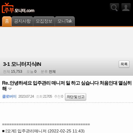
홈
공지사항
모집정보
모니Talk
3-1 모니터지식IN
목록
전체
15,753
오늘
0
분류
전체
Re..안녕하세요 입주관리 매니저 일 하고 싶습니다 처음인대 열심히
해
클로버이
2023.07.24
조회
21705
추천
0
차단 및 신고
=====================================
■ [모계] 입주관리매니저 (2022-02-25 11:43)