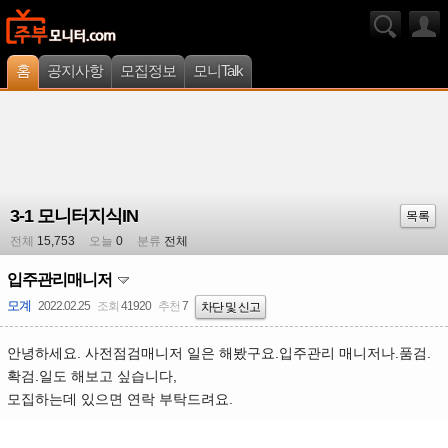
홈
공지사항
모집정보
모니Talk
3-1 모니터지식IN
목록
전체
15,753
오늘
0
분류
전체
입주관리매니저
모계
2022.02.25
조회
41920
추천
7
차단 및 신고
안녕하세요. 사전점검매니저 일은 해봤구요.입주관리 매니저나.품검.
확검.일도 해보고 싶습니다,
모집하는데 있으면 연락 부탁드려요.