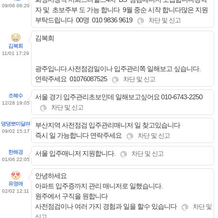
09/06 06:20
자 및 초보주부 도 가능 합니다 9월 중순 시작 합니다많은 지원
부탁드립니다 00명 010 9836 9619
차단 및 신고
김복희
김복희
11/01 17:29
광주입니다.사전점검일이나 입주관리쪽 일해보고 싶습니다.
연락주세요 01076087525
차단 및 신고
조혜수
서울 경기 입주관리초보인데 일해보고싶어요 010-6743-2250
12/28 19:05
차단 및 신고
댕댕뽀미달려
부산지역 사전점검 입주관리매니저 일 찾고있습니다
09/02 15:17
즉시 일 가능합니다 연락주세요
차단 및 신고
한해경
서울 입주매니저 지원합니다.
차단 및 신고
01/06 22:05
안녕하세요
유영애
아파트 입주증까지 관리 매니저로 일했습니다.
02/02 12:11
원주에서 구직을 원합니다
사전점검이나 여러 가지 경험과 일을 할수 있습니다
차단 및
신고