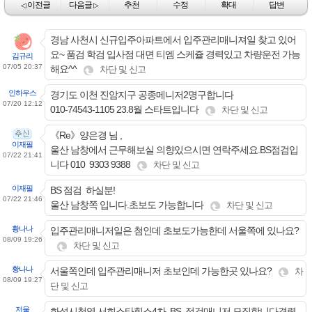
이전글
다음글
추천
수정
확대
답변
◁
▷
경남 사천시 신규입주아파트에서 입주관리매니져일 찾고 있어
요~ 품검 학검 입사점 대면 티엠 스케쥴 경력있고 차량운전 가능
김규리
07/05 20:37
해요^^
차단 및 신고
인하우스
경기도 이천 진암지구 공종메니저2명구합니다
07/20 12:12
010-74543-1105 23.8월 스타트입니다
차단 및 신고
《Re》양은경 님 ,
이재필
울산 남창에서 근무해보실 의향있으시면 연락주세요.BS점검입
07/22 21:41
니다 010 9303 9388
차단 및 신고
이재필
BS 점검 하실분!
07/22 21:46
울산 남창쪽 입니다.초보도 가능합니다
차단 및 신고
황나나
입주관리매니저일은 첨인데 초보도가능한데 서울쪽에 있나요?
08/09 19:26
차단 및 신고
황나나
서울쪽인데 입주관리매니저 초보인데 가능한곳 있나요?
차
08/09 19:27
단 및 신고
저울
화성시청역 서희스타힐스4차 BS 점검매니저 모집합니다경력