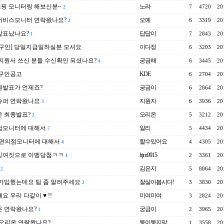
쇼핑 모니터링 해보신분~
노라
7
4720
20
2
서비스모니터 연락왔나요?
오예
6
3319
20
2
발표났나요?
답답이
7
2843
20
1
구인] 당일지급일하실분 모셔요
이다정
6
3203
20
지원서 쓰신 분들 수신확인 되셨나요?
궁금해
6
3445
20
4
 구인공고
KDE
6
2704
20
원발표가 언제죠?
궁금이
6
2864
20
슈퍼 연락왔나요
지원자
6
3936
20
3
 최종발표?
오리온
5
3212
20
2
점모니터에 대해서
알리
5
4434
20
7
..편의점모니터에 대해서
할수있어요
4
4305
20
4
잉여짓으로 이벵당첨ㅋㅋ
hjm9915
2
3361
20
1
김은지
5
8864
20
12
가입했는데요 팁 좀 알려주세요
잘살아봅시다!
3
3830
20
2
요 우리 다같이 ♥ !!
미여미여
3
2824
20
온 연락왔나요?
궁금이
2
3965
20
1
..오리온 연락왔나요?
뚱이뚱지맘
1
3558
20