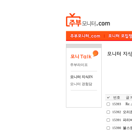
주부라이프
모니터 지식IN
모니터 경험담
번호
글 제
Re
15393
오리온
15392
파리
15391
불스원
15390