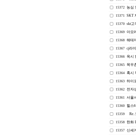
농심 
15372
SKT
15371
skt
15370
아모
15369
해태제
15368
cj라
15367
옥시 
15366
목우촌
15365
혹시 
15364
하이포
15363
전자
15362
서울
15361
힐스테
15360
Re
15359
한화 
15358
신세계
15357