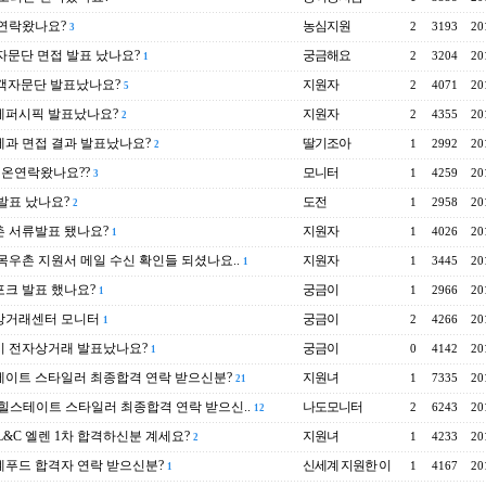
연락왔나요?
농심지원
2
3193
20
3
 자문단 면접 발표 났나요?
궁금해요
2
3204
20
1
고객자문단 발표났나요?
지원자
2
4071
20
5
레퍼시픽 발표났나요?
지원자
2
4355
20
2
과 면접 결과 발표났나요?
딸기조아
1
2992
20
2
이온연락왔나요??
모니터
1
4259
20
3
발표 났나요?
도전
1
2958
20
2
 서류발표 됐나요?
지원자
1
4026
20
1
목우촌 지원서 메일 수신 확인들 되셨나요..
지원자
1
3445
20
1
크 발표 했나요?
궁금이
1
2966
20
1
상거래센터 모니터
궁금이
2
4266
20
1
시 전자상거래 발표났나요?
궁금이
0
4142
20
1
이트 스타일러 최종합격 연락 받으신분?
지원녀
1
7335
20
21
..힐스테이트 스타일러 최종합격 연락 받으신..
나도모니터
2
6243
20
12
L&C 엘렌 1차 합격하신분 계세요?
지원녀
1
4233
20
2
푸드 합격자 연락 받으신분?
신세계 지원한 이
1
4167
20
1