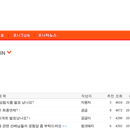
 목
작성자
추천
조회
..삼립식품 발표 났나요?
지원자
5
4616
20
 최종연락?
궁금
8
4072
20
7
바게트 발표났나요?
궁금이
7
4290
20
1
 관련 선배님들의 경험담 좀 부탁드려요
핑크돼지
6
4202
20
3
+1