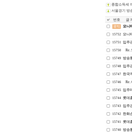
종합소득세 
서울경기 방
번호
글 제
모니터
모니
15752
입주
15751
Re
15750
방송
15749
입주
15748
한국
15747
Re
15746
입주매
15745
롯데
15744
입주
15743
한화
15742
롯데
15741
방송
15740