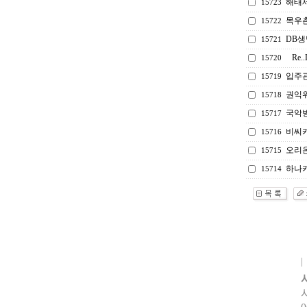
해태
15723
목우촌
15722
DB생
15721
Re
15720
입주관
15719
권익위
15718
국악
15717
비씨
15716
오리
15715
하나
15714