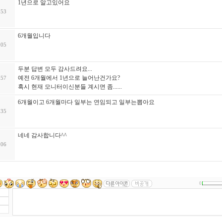
1년으로 알고있어요
:53
6개월입니다
:05
두분 답변 모두 감사드려요...
예전 6개월에서 1년으로 늘어난건가요?
:57
혹시 현재 모니터이신분들 계시면 좀......
6개월이고 6개월마다 일부는 연임되고 일부는뽑아요
:35
네네 감사합니다^^
:06
0