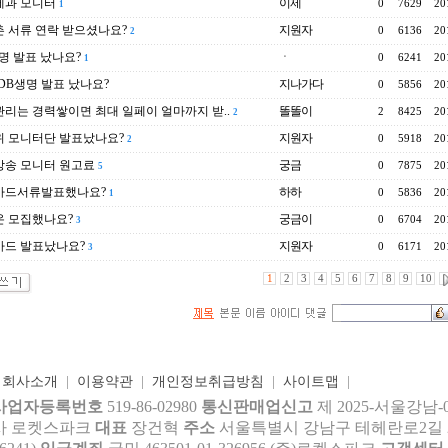
제과 모니터
이제
0
7629
20
1
 서류 연락 받으셨나요?
지원자
0
6136
20
2
명 발표 났나요?
ㆍ
0
6241
20
1
..DB생명 발표 났나요?
지나가다
0
5856
20
리는 경력쌓이면 최대 일페이 얼마까지 받..
똘똘이
2
8425
20
2
 모니터단 발표났나요?
지원자
0
5918
20
2
방송 모니터 원고료
궁금
0
7875
20
5
카드서류발표했나요?
하하
0
5836
20
1
온 모집했나요?
궁금이
0
6704
20
3
카드 발표났나요?
지원자
0
6171
20
3
1
2
3
4
5
6
7
8
9
10
|
회사소개
|
이용약관
|
개인정보취급방침
|
사이트맵
|
사업자등록번호
519-86-02980
통신판매업신고
제 2025-서울강남-
사 로켓스파크
대표
장건혁
주소
서울특별시 강남구 테헤란로2길 27,