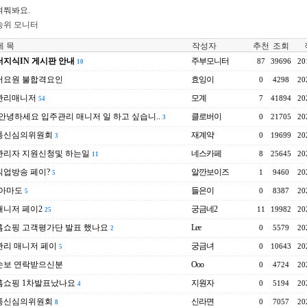
여쭤봐요.
송위 모니터
 목
작성자
추천
조회
지식IN 게시판 안내
주부모니터
87
39696
20
10
터요원 불합격요인
효잉이
0
4298
20
관리매니저
모계
7
41894
20
54
..안녕하세요 입주관리 매니저 일 하고 싶습니..
클로버이
0
21705
20
3
통신심의위원회
재계약
0
19699
20
3
관리자 지원신청및 하는일
네스카페
8
25645
20
11
직업방송 페이?
알깐보이즈
1
9460
20
5
..아마도
들은이
0
8387
20
5
니저 페이2
궁금네2
11
19982
20
25
홈쇼핑 고객평가단 발표 했나요
Lee
0
5579
20
2
관리 매니저 페이
궁금녀
0
10643
20
5
손보 연락받으신분
Ooo
0
4724
20
홈쇼핑 1차발표났나요
지원자
0
5194
20
4
통신심의위원회
신라면
0
7057
20
8