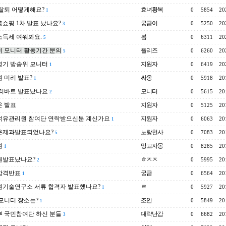
탈퇴 어떻게해요?
효녀황복
0
5854
20
1
쇼핑 1차 발표 났나요?
궁금이
0
5250
20
3
소득세 여쭤봐요.
봄
0
6311
20
5
 모니터 활동기간 문의
플리즈
0
6260
20
5
경기 방송위 모니터
지원자
0
6419
20
1
 미리 발표?
싸옹
0
5918
20
1
 리바트 발표났나요
모니터
0
5615
20
2
온 발표
지원자
0
5125
20
석유관리원 참여단 연락받으신분 계신가요
지원자
0
6063
20
1
운제과발표되었나요?
노랑천사
0
7083
20
5
원
망고자몽
0
8285
20
1
원발표났나요?
ㅎㅈㅈ
0
5995
20
2
합격반표
궁금
0
6564
20
1
원기술연구소 서류 합격자 발표했나요?
ㄹ
0
5927
20
1
모니터 장소는?
조안
0
5849
20
1
 국민참여단 하신 분들
대략난감
0
6682
20
3