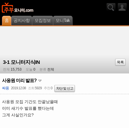
홈
공지사항
모집정보
모니Talk
3-1 모니터지식IN
목록
전체
15,753
오늘
0
분류
전체
사옹원 미리 발표?
싸옹
2019.12.08
조회
5929
추천
0
차단 및 신고
사옹원 모집 기간도 안끝났을때
이미 새기수 발표를 했다는데
그게 사실인가요?