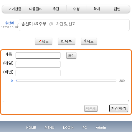
이전글
다음글
추천
수정
확대
답변
◁
▷
송선미
송선미 43 주부
차단 및 신고
12/08 15:18
댓글
목록
뒤로
이름
표정
(메일)
(비번)
0
300
저장하기
비공개
HOME
MENU
LOGIN
PC
Admin