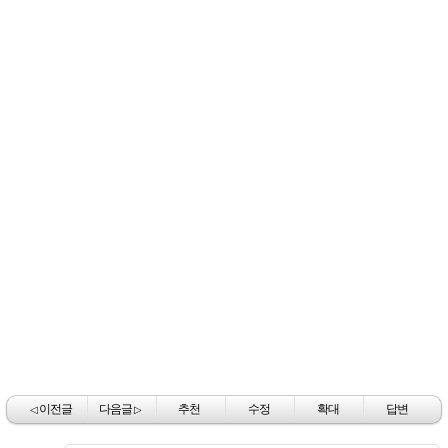
이전글
다음글
추천
수정
확대
답변
◁
▷