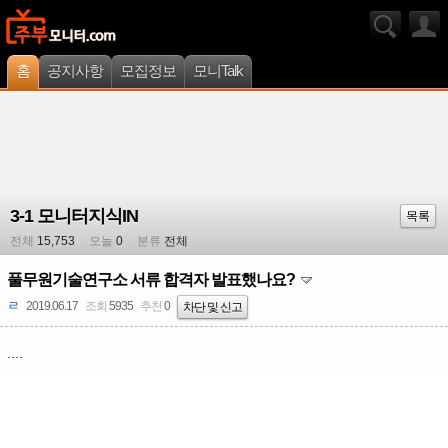
홈
공지사항
모집정보
모니Talk
3-1 모니터지식IN
목록
전체
15,753
오늘
0
분류
전체
풀무원기술연구소 서류 합격자 발표했나요?
ㄹ
2019.06.17
조회
5935
추천
0
차단 및 신고
....