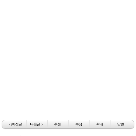
이전글
다음글
추천
수정
확대
답변
◁
▷