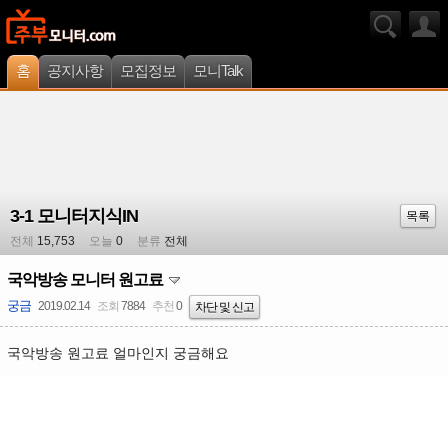
홈
공지사항
모집정보
모니Talk
3-1 모니터지식IN
목록
전체
15,753
오늘
0
분류
전체
국악방송 모니터 원고료
궁금
2019.02.14
조회
7884
추천
0
차단 및 신고
국악방송 원고료 얼마인지 궁금해요